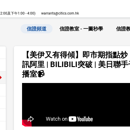
00及下午1:00 - 4:00)
warrants@citics.com.hk
信證頻道
信證教室 - 一圖秒學
信證教
【美伊又有得傾】即市期指點炒 | 
訊阿里 | BILIBILI突破 | 美日聯
播室📹