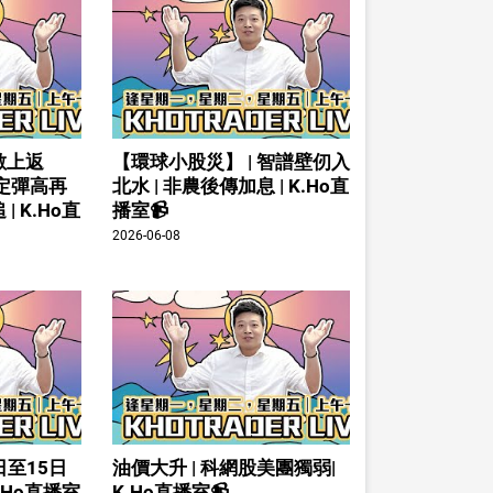
數上返
【環球小股災】 | 智譜壁仞入
倉定彈高再
北水 | 非農後傳加息 | K.Ho直
| K.Ho直
播室📹
2026-06-08
日至15日
油價大升 | 科網股美團獨弱|
K.Ho直播室
K.Ho直播室📹