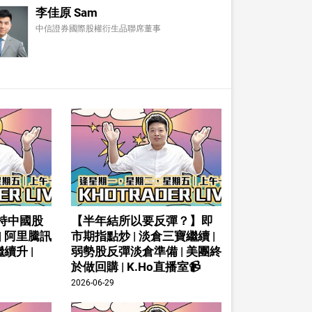
李佳原 Sam
中信證券國際股權衍生品聯席董事
持中國股
【半年結所以要反彈？】即
| 阿里騰訊
市期指點炒 | 淡倉三寶繼續 |
續升 |
弱勢股反彈淡倉準備 | 美團終
於做回購 | K.Ho直播室📹
2026-06-29