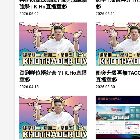
強勢 | K.Ho直播室📹
📹
2026-06-02
2026-05-11
跌到咩位撈好倉？| K.Ho直播
衝突升級再無TACO？
室📹
直播室📹
2026-04-13
2026-03-30