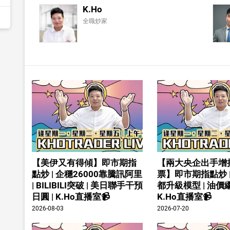
K.Ho
全職炒家
【美伊又有得傾】即市期指
【兩大央企出手增
點炒 | 企穩26000靠騰訊阿里
票】即市期指點炒 
| BILIBILI突破 | 美日聯手干預
都升級模型 | 油價繼
日圓 | K.Ho直播室📹
K.Ho直播室📹
2026-08-03
2026-07-20