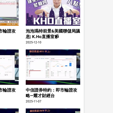
市輪證攻
泡泡瑪特前景&美國聯儲局議
息| K.Ho直播室📹
2025-12-10
市輪證攻
中信證券特約：即市輪證攻
略—耀才財經台
2025-11-07