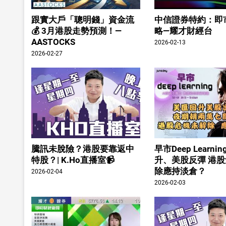
跟實大戶「聰明錢」資金流
中信證券特約：即
💰 3月港股走勢預測！—
略—耀才財經台
AASTOCKS
2026-02-13
2026-02-27
騰訊未脫險？港股要靠返中
早市Deep Learn
特股？| K.Ho直播室📹
升、美股反彈 港
除應持淡倉？
2026-02-04
2026-02-03