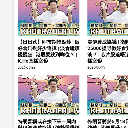
【日日跌】即市期指點炒 | 做
美伊達成協議 | 指
好倉只剩好少選擇 | 淡倉繼續
25000搵野做好
慢慢坐 | 港股要跌到咩位？ |
淡？ | 芯片股追唔追 
K.Ho直播室📹
播室📹
2026-06-22
2026-06-15
特朗普稱或在接下來一周內
特朗普將於5月13
與伊朗達成協議 | 強勢股繼續
訪華 | 油價再升 | 