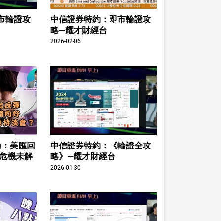
市輪證攻
中信證券特約：即市輪證攻
略—耀才財經台
2026-02-06
ing：美匯回
中信證券特約：《輪證全攻
股危機未解
略》—耀才財經台
2026-01-30