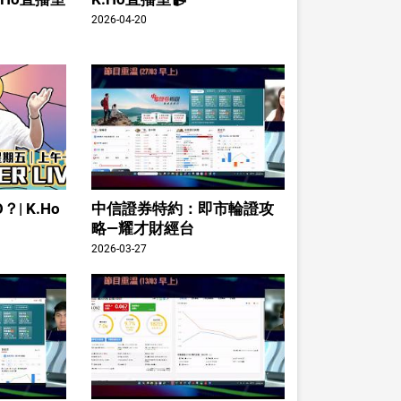
2026-04-20
| K.Ho
中信證券特約：即市輪證攻
略—耀才財經台
2026-03-27