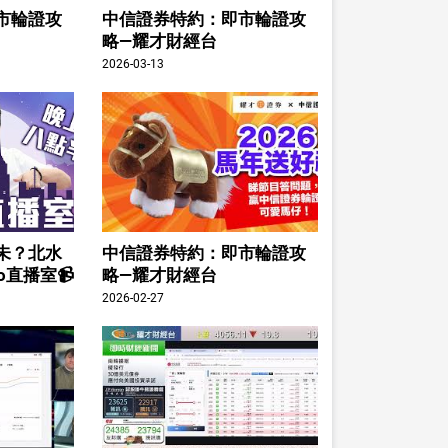
市輪證攻
中信證券特約：即市輪證攻
略—耀才財經台
2026-03-13
未？北水
中信證券特約：即市輪證攻
o直播室📹
略—耀才財經台
2026-02-27