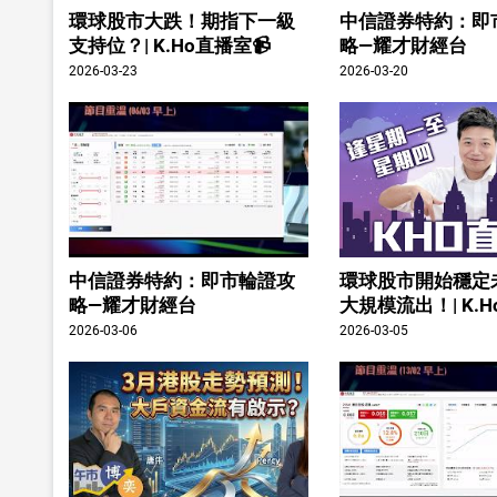
環球股市大跌！期指下一級
中信證券特約：即
支持位？| K.Ho直播室📹
略—耀才財經台
2026-03-23
2026-03-20
中信證券特約：即市輪證攻
環球股市開始穩定
略—耀才財經台
大規模流出！| K.H
2026-03-06
2026-03-05