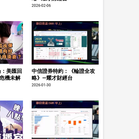
2026-02-06
ing：美匯回
中信證券特約：《輪證全攻
股危機未解
略》—耀才財經台
2026-01-30