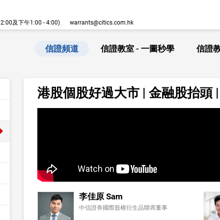
00及下午1:00 - 4:00)
warrants@citics.com.hk
信證頻道
信證教室 - 一圖秒學
信證教
港股個股好過大市 | 金融股抬頭 | 
李佳原 Sam
中信證券國際股權衍生品聯席董事