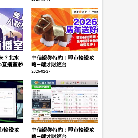
未？北水
中信證券特約：即市輪證攻
o直播室📹
略—耀才財經台
2026-02-27
市輪證攻
中信證券特約：即市輪證攻
略—耀才財經台