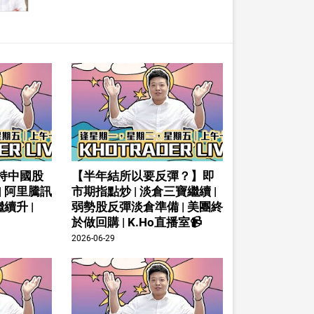
持中國股
【半年結所以要反彈？】即
| 阿里騰訊
市期指點炒 | 淡倉三寶繼續 |
續升 |
弱勢股反彈淡倉準備 | 美團終
於做回購 | K.Ho直播室📹
2026-06-29