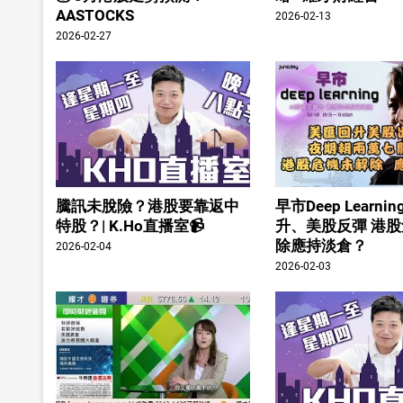
AASTOCKS
2026-02-13
2026-02-27
騰訊未脫險？港股要靠返中
早市Deep Learn
特股？| K.Ho直播室📹
升、美股反彈 港
除應持淡倉？
2026-02-04
2026-02-03