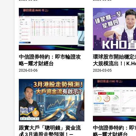
中信證券特約：即市輪證攻
環球股市開始穩定
略—耀才財經台
大規模流出！| K.H
2026-03-06
2026-03-05
跟實大戶「聰明錢」資金流
中信證券特約：即
💰 3月港股走勢預測！—
略—耀才財經台