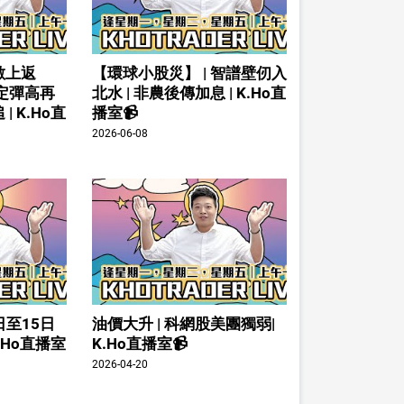
數上返
【環球小股災】 | 智譜壁仞入
倉定彈高再
北水 | 非農後傳加息 | K.Ho直
| K.Ho直
播室📹
2026-06-08
日至15日
油價大升 | 科網股美團獨弱|
K.Ho直播室
K.Ho直播室📹
2026-04-20