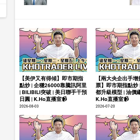
【美伊又有得傾】即市期指
【兩大央企出手增
點炒 | 企穩26000靠騰訊阿里
票】即市期指點炒 
| BILIBILI突破 | 美日聯手干預
都升級模型 | 油價繼
日圓 | K.Ho直播室📹
K.Ho直播室📹
2026-08-03
2026-07-20