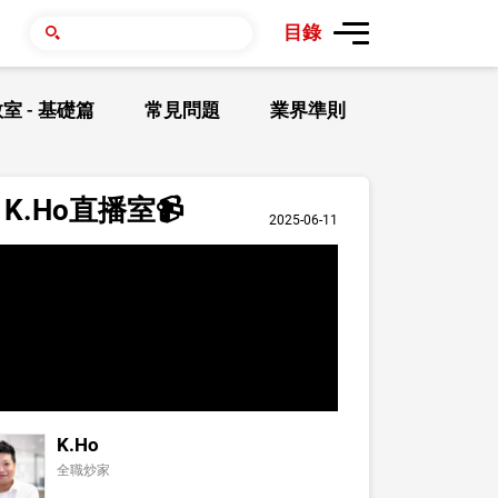
目錄
室 - 基礎篇
常見問題
業界準則
K.Ho直播室📹
2025-06-11
K.Ho
全職炒家