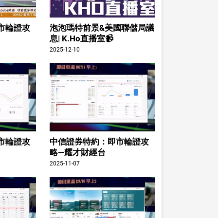
市輪證攻
泡泡瑪特前景&美國聯儲局議
息| K.Ho直播室📹
2025-12-10
市輪證攻
中信證券特約：即市輪證攻
略—耀才財經台
2025-11-07