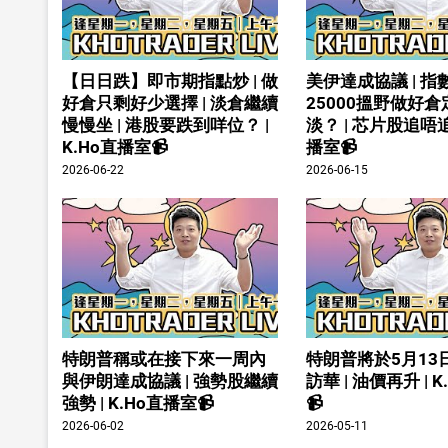
【日日跌】即市期指點炒 | 做
美伊達成協議 | 指
好倉只剩好少選擇 | 淡倉繼續
25000搵野做好
慢慢坐 | 港股要跌到咩位？ |
淡？ | 芯片股追唔追 
K.Ho直播室📹
播室📹
2026-06-22
2026-06-15
特朗普稱或在接下來一周內
特朗普將於5月13
與伊朗達成協議 | 強勢股繼續
訪華 | 油價再升 | 
強勢 | K.Ho直播室📹
📹
2026-06-02
2026-05-11