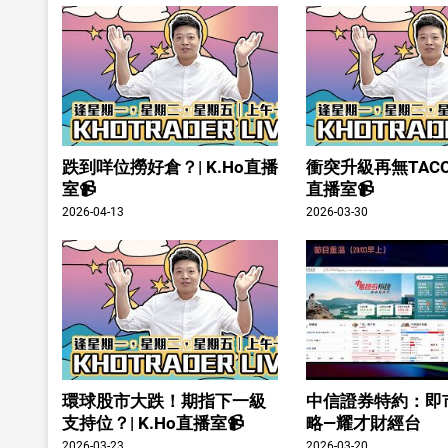
跌到咩位撈好倉？| K.Ho直播
衝突升級再無TACO？
室📹
直播室📹
2026-04-13
2026-03-30
環球股市大跌！期指下一級
中信證券特約：即
支持位？| K.Ho直播室📹
略—耀才財經台
2026-03-23
2026-03-20