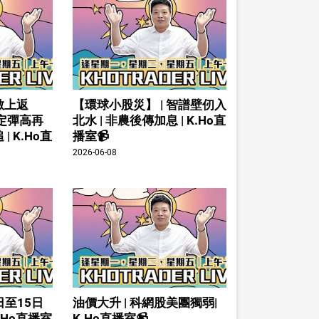
數上返
【環球小股災】 | 智譜壁仞入
倉定彈高再
北水 | 非農後傳加息 | K.Ho直
| K.Ho直
播室📹
2026-06-08
日至15日
油價大升 | 科網股美團獨弱|
K.Ho直播室
K.Ho直播室📹