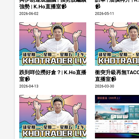
強勢 | K.Ho直播室📹
📹
2026-06-02
2026-05-11
跌到咩位撈好倉？| K.Ho直播
衝突升級再無TACO？
室📹
直播室📹
2026-04-13
2026-03-30