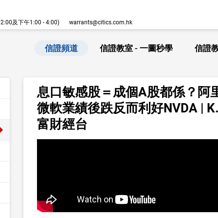
00及下午1:00 - 4:00)
warrants@citics.com.hk
信證頻道
信證教室 - 一圖秒學
信證教
息口敏感股＝成個A股都係？阿里
微軟業績後跌反而利好NVDA | K.
富財經台