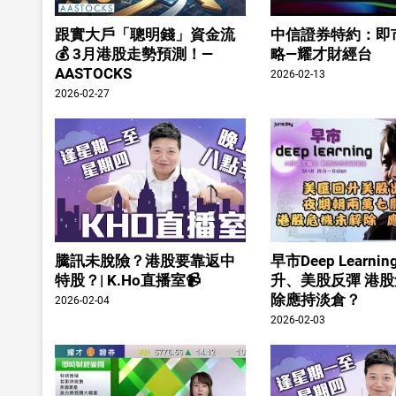
跟實大戶「聰明錢」資金流
中信證券特約：即
💰 3月港股走勢預測！—
略—耀才財經台
AASTOCKS
2026-02-13
2026-02-27
騰訊未脫險？港股要靠返中
早市Deep Learn
特股？| K.Ho直播室📹
升、美股反彈 港
除應持淡倉？
2026-02-04
2026-02-03