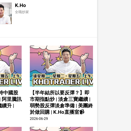
K.Ho
全職炒家
持中國股
【半年結所以要反彈？】即
| 阿里騰訊
市期指點炒 | 淡倉三寶繼續 |
續升 |
弱勢股反彈淡倉準備 | 美團終
於做回購 | K.Ho直播室📹
2026-06-29