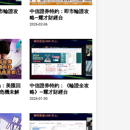
市輪證攻
中信證券特約：即市輪證攻
略—耀才財經台
2026-02-06
ing：美匯回
中信證券特約：《輪證全攻
股危機未解
略》—耀才財經台
2026-01-30