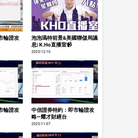
市輪證攻
泡泡瑪特前景&美國聯儲局議
息| K.Ho直播室📹
2025-12-10
市輪證攻
中信證券特約：即市輪證攻
略—耀才財經台
2025-11-07