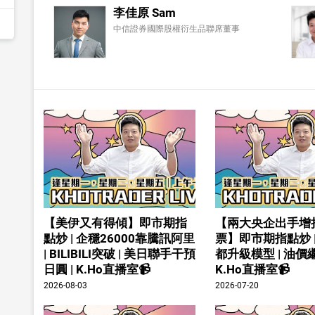
李佳原 Sam
中信證券國際股權衍生品聯席董事
【美伊又有得傾】即市期指
【兩大央企出手增
點炒 | 企穩26000靠騰訊阿里
票】即市期指點炒 
| BILIBILI突破 | 美日聯手干預
都升級模型 | 油價繼
日圓 | K.Ho直播室📹
K.Ho直播室📹
2026-08-03
2026-07-20