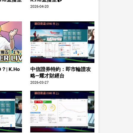
2026-04-20
| K.Ho
中信證券特約：即市輪證攻
略—耀才財經台
2026-03-27