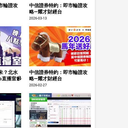
市輪證攻
中信證券特約：即市輪證攻
略—耀才財經台
2026-03-13
未？北水
中信證券特約：即市輪證攻
o直播室📹
略—耀才財經台
2026-02-27