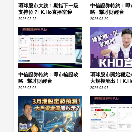
環球股市大跌！期指下一級
中信證券特約：即
支持位？| K.Ho直播室📹
略—耀才財經台
2026-03-23
2026-03-20
中信證券特約：即市輪證攻
環球股市開始穩定
略—耀才財經台
大規模流出！| K.H
2026-03-06
2026-03-05