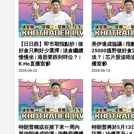
【日日跌】即市期指點炒 | 做
美伊達成協議 | 指
好倉只剩好少選擇 | 淡倉繼續
25000搵野做好
慢慢坐 | 港股要跌到咩位？ |
淡？ | 芯片股追唔追 
K.Ho直播室📹
播室📹
2026-06-22
2026-06-15
特朗普稱或在接下來一周內
特朗普將於5月13
與伊朗達成協議 | 強勢股繼續
訪華 | 油價再升 | 