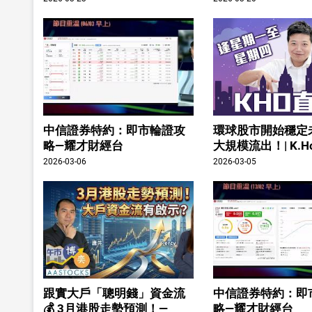
中信證券特約：即市輪證攻
環球股市開始穩定
略—耀才財經台
大規模流出！| K.H
2026-03-06
2026-03-05
跟實大戶「聰明錢」資金流
中信證券特約：即
💰 3月港股走勢預測！—
略—耀才財經台