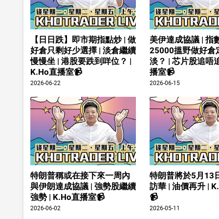
【日日跌】即市期指點炒 | 做
美伊達成協議 | 指
好倉只剩好少選擇 | 淡倉繼續
25000搵野做好
慢慢坐 | 港股要跌到咩位？ |
淡？ | 芯片股追唔追 
K.Ho直播室📹
播室📹
2026-06-22
2026-06-15
特朗普稱或在接下來一周內
特朗普將於5月13
與伊朗達成協議 | 強勢股繼續
訪華 | 油價再升 | 
強勢 | K.Ho直播室📹
📹
2026-06-02
2026-05-11