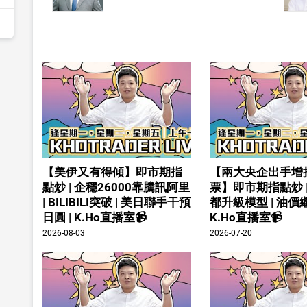
【美伊又有得傾】即市期指
【兩大央企出手增
點炒 | 企穩26000靠騰訊阿里
票】即市期指點炒 
| BILIBILI突破 | 美日聯手干預
都升級模型 | 油價繼
日圓 | K.Ho直播室📹
K.Ho直播室📹
2026-08-03
2026-07-20