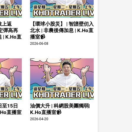
數上返
【環球小股災】 | 智譜壁仞入
倉定彈高再
北水 | 非農後傳加息 | K.Ho直
| K.Ho直
播室📹
2026-06-08
日至15日
油價大升 | 科網股美團獨弱|
K.Ho直播室
K.Ho直播室📹
2026-04-20