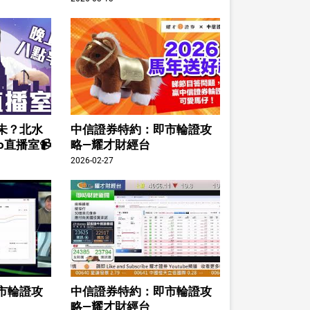
未？北水
中信證券特約：即市輪證攻
o直播室📹
略—耀才財經台
2026-02-27
市輪證攻
中信證券特約：即市輪證攻
略—耀才財經台