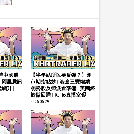
持中國股
【半年結所以要反彈？】即
| 阿里騰訊
市期指點炒 | 淡倉三寶繼續 |
續升 |
弱勢股反彈淡倉準備 | 美團終
於做回購 | K.Ho直播室📹
2026-06-29