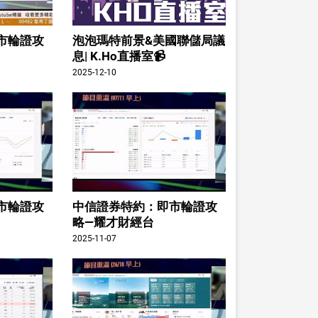
市輪證攻
泡泡瑪特前景&美國聯儲局議
息| K.Ho直播室📹
2025-12-10
市輪證攻
中信證券特約：即市輪證攻
略—耀才財經台
2025-11-07