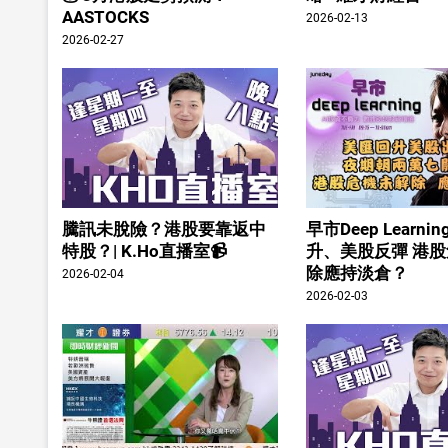
AASTOCKS
2026-02-13
2026-02-27
騰訊未脫險？港股要靠返中
早市Deep Learn
特股？| K.Ho直播室📹
升、美股反彈 港
除應持淡倉？
2026-02-04
2026-02-03