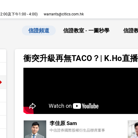
00及下午1:00 - 4:00)
warrants@citics.com.hk
信證頻道
信證教室 - 一圖秒學
信證教
衝突升級再無TACO？| K.Ho直播
李佳原 Sam
中信證券國際股權衍生品聯席董事