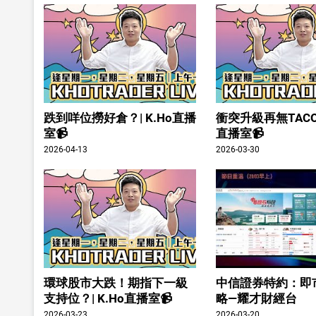
跌到咩位撈好倉？| K.Ho直播
衝突升級再無TACO？
室📹
直播室📹
2026-04-13
2026-03-30
環球股市大跌！期指下一級
中信證券特約：即
支持位？| K.Ho直播室📹
略—耀才財經台
2026-03-23
2026-03-20