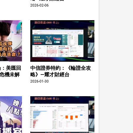
2026-02-06
ing：美匯回
中信證券特約：《輪證全攻
股危機未解
略》—耀才財經台
2026-01-30