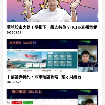
環球股市大跌！期指下一級支持位？| K.Ho直播室📹
2026-03-23
中信證券特約：即市輪證攻略—耀才財經台
2026-03-20