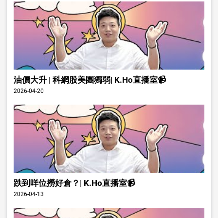
油價大升 | 科網股美團獨弱| K.Ho直播室📹
2026-04-20
跌到咩位撈好倉？| K.Ho直播室📹
2026-04-13