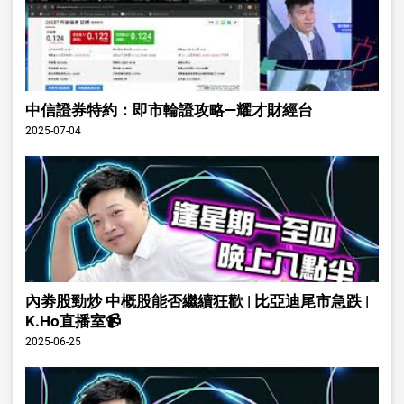
中信證券特約：即市輪證攻略—耀才財經台
2025-07-04
內劵股勁炒 中概股能否繼續狂歡 | 比亞迪尾市急跌 |
K.Ho直播室📹
2025-06-25