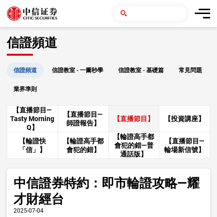
信證頻道
信證頻道
信證教室 - 一圖秒學
信證教室 - 基礎篇
常見問題
業界準則
【直播節目—
【直播節目—
Tasty Morning
【直播節目】
【投資講座】
師證報告】
Q】
【輪證高手都
【輪證快
【輪證高手都
【直播節目—
會犯的錯—普
「信」】
會犯的錯】
輪場新信號】
通話版】
中信證券特約：即市輪證攻略—耀
才財經台
2025-07-04