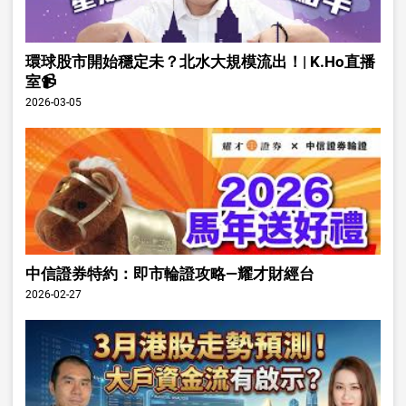
環球股市開始穩定未？北水大規模流出！| K.Ho直播
室📹
2026-03-05
中信證券特約：即市輪證攻略—耀才財經台
2026-02-27