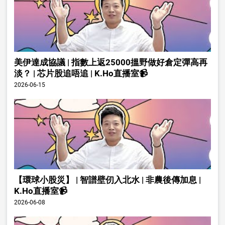
美伊達成協議 | 指數上返25000搵野做好倉定彈高再
淡？ | 芯片股追唔追 | K.Ho直播室📹
2026-06-15
【環球小股災】 | 智譜壁仞入北水 | 非農後傳加息 |
K.Ho直播室📹
2026-06-08