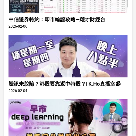
中信證券特約：即市輪證攻略—耀才財經台
2026-02-06
騰訊未脫險？港股要靠返中特股？| K.Ho直播室📹
2026-02-04