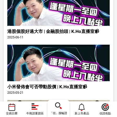
港股個股好過大市 | 金融股抬頭 | K.Ho直播室📹
2025-06-11
小米發佈會可否帶動股價 | K.Ho直播室📹
2025-05-21
「信」搜輪證
交易日曆
牛熊證重貨區
新上市產品
信證焦點