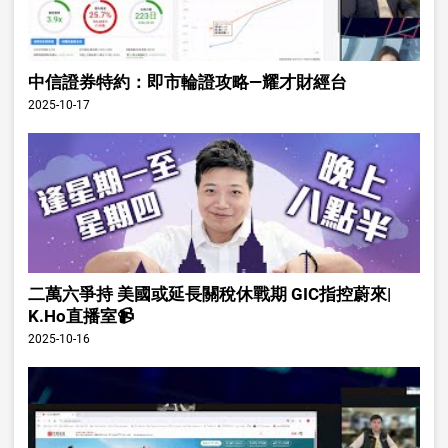
中信證券特約：即市輪證攻略—耀才財經台
2025-10-17
二萬六爭持 美國或延長關稅休戰期 GIC指控蔚來|
K.Ho直播室📹
2025-10-16