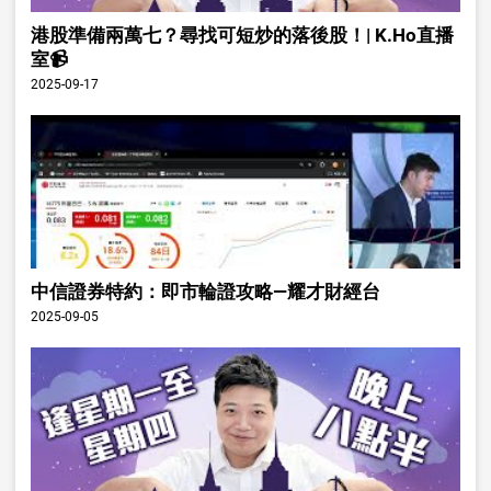
港股準備兩萬七？尋找可短炒的落後股！| K.Ho直播
室📹
2025-09-17
中信證券特約：即市輪證攻略—耀才財經台
2025-09-05