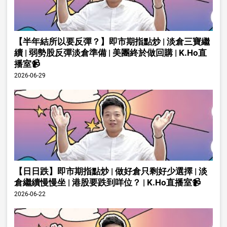
【半年結所以要反彈？】即市期指點炒 | 淡倉三寶繼
續 | 弱勢股反彈淡倉準備 | 美團終於做回購 | K.Ho直
播室📹
2026-06-29
【日日跌】即市期指點炒 | 做好倉只剩好少選擇 | 淡
倉繼續慢慢坐 | 港股要跌到咩位？ | K.Ho直播室📹
2026-06-22