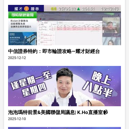
中信證券特約：即市輪證攻略—耀才財經台
2025-12-12
泡泡瑪特前景&美國聯儲局議息| K.Ho直播室📹
2025-12-10