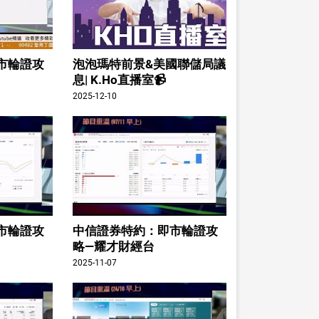
市輪證攻
泡泡瑪特前景&美國聯儲局議
息| K.Ho直播室📹
2025-12-10
市輪證攻
中信證券特約：即市輪證攻
略—耀才財經台
2025-11-07