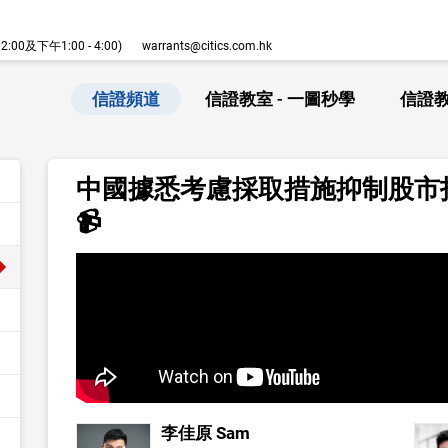
00及下午1:00 - 4:00)
warrants@citics.com.hk
信證頻道
信證教室 - 一圖秒學
信證教
中國據悉考慮採取措施抑制股市投機
📹
李佳原 Sam