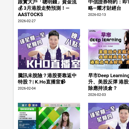
跟實大戶「聰明錢」資金流
中信證券特約：即
💰 3月港股走勢預測！—
略—耀才財經台
AASTOCKS
2026-02-13
2026-02-27
騰訊未脫險？港股要靠返中
早市Deep Learn
特股？| K.Ho直播室📹
升、美股反彈 港
除應持淡倉？
2026-02-04
2026-02-03