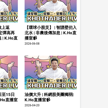
數上返
【環球小股災】 | 智譜壁仞入
倉定彈高再
北水 | 非農後傳加息 | K.Ho直
| K.Ho直
播室📹
2026-06-08
日至15日
油價大升 | 科網股美團獨弱|
K.Ho直播室
K.Ho直播室📹
2026-04-20