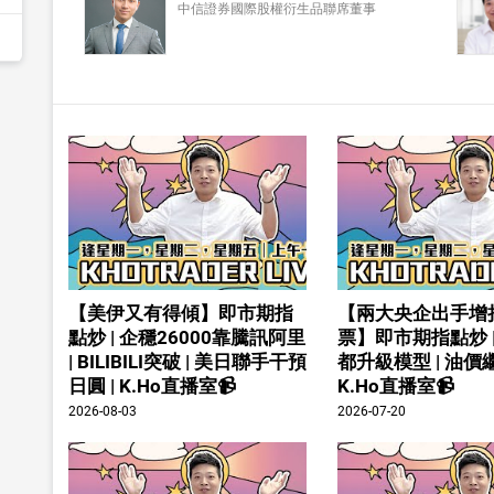
中信證券國際股權衍生品聯席董事
【美伊又有得傾】即市期指
【兩大央企出手增
點炒 | 企穩26000靠騰訊阿里
票】即市期指點炒 
| BILIBILI突破 | 美日聯手干預
都升級模型 | 油價繼
日圓 | K.Ho直播室📹
K.Ho直播室📹
2026-08-03
2026-07-20