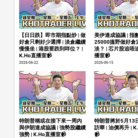
【日日跌】即市期指點炒 | 做
美伊達成協議 | 指
好倉只剩好少選擇 | 淡倉繼續
25000搵野做好
慢慢坐 | 港股要跌到咩位？ |
淡？ | 芯片股追唔追 
K.Ho直播室📹
播室📹
2026-06-22
2026-06-15
特朗普稱或在接下來一周內
特朗普將於5月13
與伊朗達成協議 | 強勢股繼續
訪華 | 油價再升 | 
強勢 | K.Ho直播室📹
📹