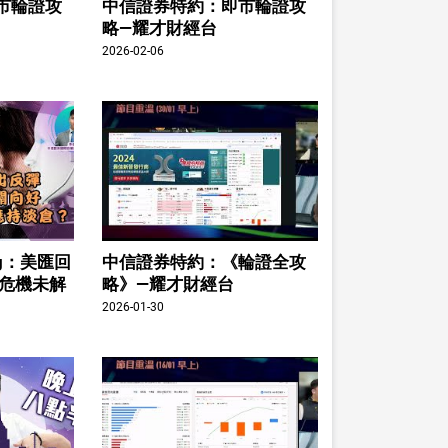
市輪證攻
中信證券特約：即市輪證攻
略—耀才財經台
2026-02-06
ing：美匯回
中信證券特約：《輪證全攻
股危機未解
略》—耀才財經台
2026-01-30