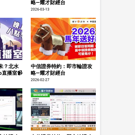
略—耀才財經台
2026-03-13
未？北水
中信證券特約：即市輪證攻
o直播室📹
略—耀才財經台
2026-02-27