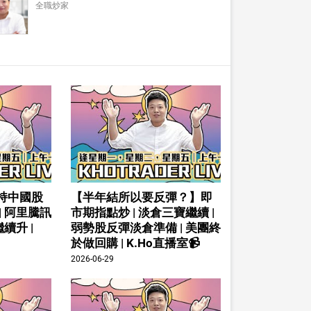
全職炒家
持中國股
【半年結所以要反彈？】即
| 阿里騰訊
市期指點炒 | 淡倉三寶繼續 |
續升 |
弱勢股反彈淡倉準備 | 美團終
於做回購 | K.Ho直播室📹
2026-06-29