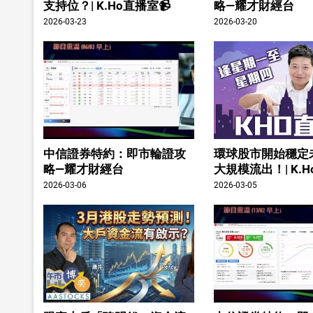
支持位？| K.Ho直播室📹
略—耀才財經台
2026-03-23
2026-03-20
中信證券特約：即市輪證攻
環球股市開始穩定
略—耀才財經台
大規模流出！| K.H
2026-03-06
2026-03-05