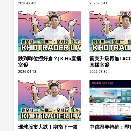
2026-06-02
2026-05-11
跌到咩位撈好倉？| K.Ho直播
衝突升級再無TACO？
室📹
直播室📹
2026-04-13
2026-03-30
環球股市大跌！期指下一級
中信證券特約：即