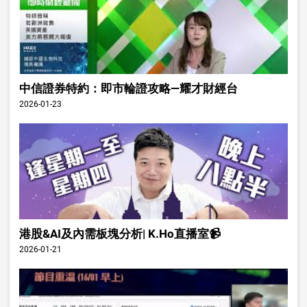
中信證券特約：即市輪證攻略—耀才財經台
2026-01-23
港股&AI及內需板塊分析| K.Ho直播室📹
2026-01-21