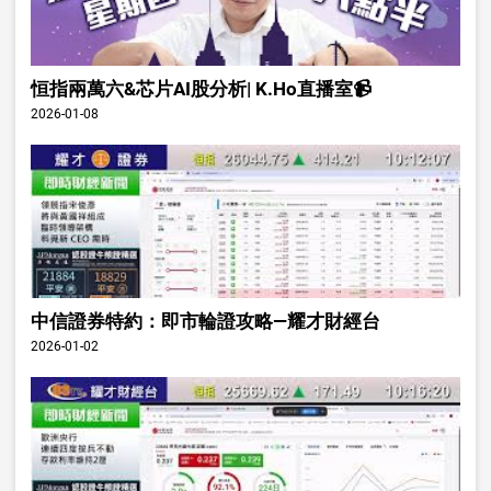
恒指兩萬六&芯片AI股分析| K.Ho直播室📹
2026-01-08
中信證券特約：即市輪證攻略—耀才財經台
2026-01-02