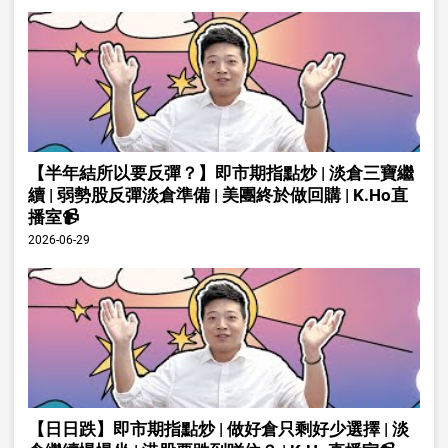
【半年結所以要反彈？】即市期指點炒 | 淡倉三寶繼
續 | 弱勢股反彈淡倉準備 | 美團終於做回購 | K.Ho直
播室📹
2026-06-29
【日日跌】即市期指點炒 | 做好倉只剩好少選擇 | 淡