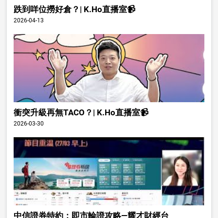
跌到咩位撈好倉？| K.Ho直播室📹
2026-04-13
衝突升級再無TACO？| K.Ho直播室📹
2026-03-30
中信證券特約：即市輪證攻略—耀才財經台