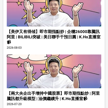
【美伊又有得傾】即市期指點炒 | 企穩26000靠騰訊
阿里 | BILIBILI突破 | 美日聯手干預日圓 | K.Ho直播室
📹
2026-08-03
【兩大央企出手增持中國股票】即市期指點炒 | 阿里
騰訊都升級模型 | 油價繼續升 | K.Ho直播室📹
2026-07-20