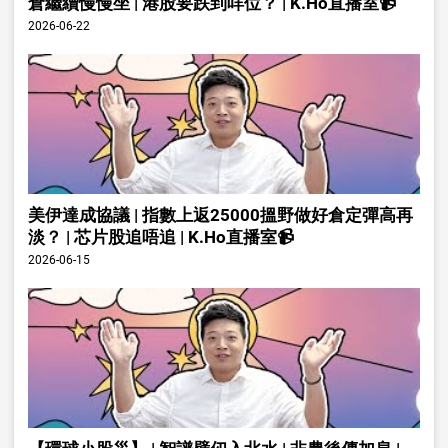
倉繼續慢慢坐 | 港股要跌到咩位？ | K.Ho直播室📹
2026-06-22
美伊達成協議 | 指數上返25000搵野做好倉定彈高再
淡？ | 芯片股追唔追 | K.Ho直播室📹
2026-06-15