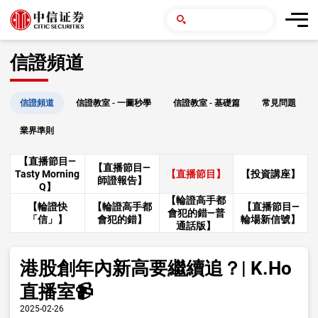
信證頻道
信證頻道
信證教室 - 一圖秒學
信證教室 - 基礎篇
常見問題
業界準則
【直播節目—
【直播節目—
Tasty Morning
【直播節目】
【投資講座】
師證報告】
Q】
【輪證高手都
【輪證快
【輪證高手都
【直播節目—
會犯的錯—普
「信」】
會犯的錯】
輪場新信號】
通話版】
港股創年內新高要繼續追？| K.Ho
直播室📹
2025-02-26