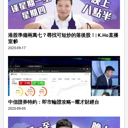
港股準備兩萬七？尋找可短炒的落後股！| K.Ho直播
室📹
2025-09-17
中信證券特約：即市輪證攻略—耀才財經台
2025-09-05