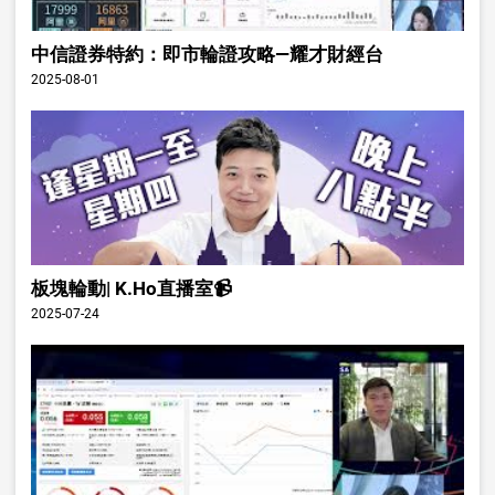
中信證券特約：即市輪證攻略—耀才財經台
2025-08-01
板塊輪動| K.Ho直播室📹
2025-07-24