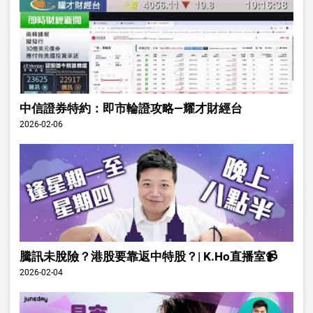
中信證券特約：即市輪證攻略—耀才財經台
2026-02-06
騰訊未脫險？港股要靠返中特股？| K.Ho直播室📹
2026-02-04