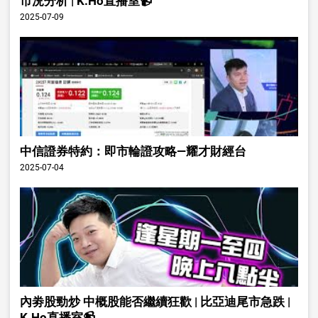
市況分析 | K.Ho直播室📹
2025-07-09
中信證券特約：即市輪證攻略—耀才財經台
2025-07-04
內劵股勁炒 中概股能否繼續狂歡 | 比亞迪尾市急跌 |
K.Ho直播室📹