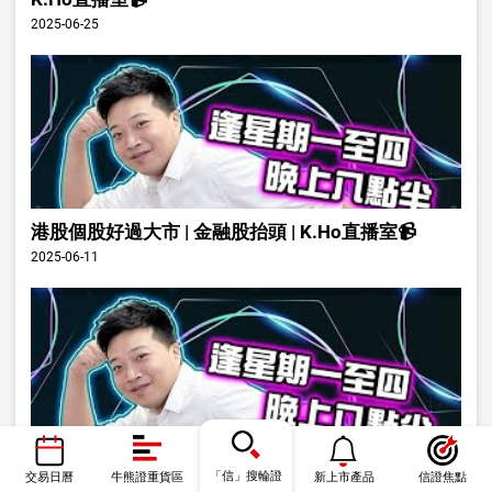
2025-06-25
港股個股好過大市 | 金融股抬頭 | K.Ho直播室📹
2025-06-11
小米發佈會可否帶動股價 | K.Ho直播室📹
「信」搜輪證
交易日曆
牛熊證重貨區
新上市產品
信證焦點
2025-05-21