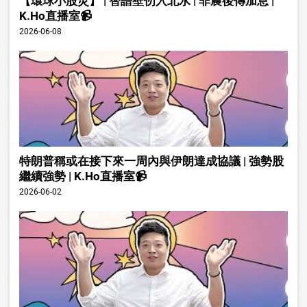
【環球小股災】 | 智譜壁仞入北水 | 非農後傳加息 |
K.Ho直播室📹
2026-06-08
特朗普稱或在接下來一周內與伊朗達成協議 | 強勢股
繼續強勢 | K.Ho直播室📹
2026-06-02