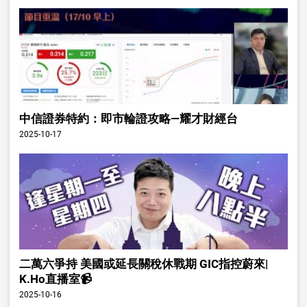
中信證券特約：即市輪證攻略—耀才財經台
2025-10-17
二萬六爭持 美國或延長關稅休戰期 GIC指控蔚來|
K.Ho直播室📹
2025-10-16