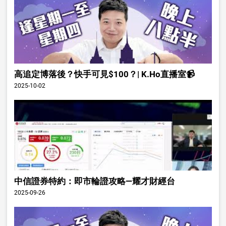
高追定博落後？快手可見$100？| K.Ho直播室📹
2025-10-02
中信證券特約：即市輪證攻略—耀才財經台
2025-09-26