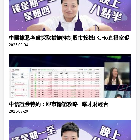
中國據悉考慮採取措施抑制股市投機| K.Ho直播室📹
2025-09-04
中信證券特約：即市輪證攻略—耀才財經台
2025-08-29