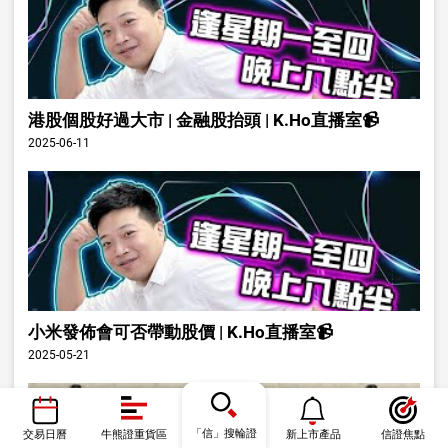
港股個股好過大市 | 金融股抬頭 | K.Ho直播室📹
2025-06-11
小米發佈會可否帶動股價 | K.Ho直播室📹
2025-05-21
「信」搜輪證
交易日曆
牛熊證重貨區
新上市產品
信證焦點