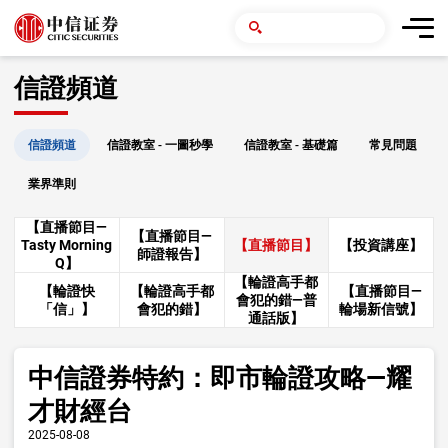
信證頻道
信證頻道
信證教室 - 一圖秒學
信證教室 - 基礎篇
常見問題
業界準則
【直播節目—
【直播節目—
Tasty Morning
【直播節目】
【投資講座】
師證報告】
Q】
【輪證高手都
【輪證快
【輪證高手都
【直播節目—
會犯的錯—普
「信」】
會犯的錯】
輪場新信號】
通話版】
中信證券特約：即市輪證攻略—耀
才財經台
2025-08-08