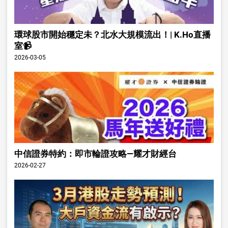
環球股市開始穩定未？北水大規模流出！| K.Ho直播
室📹
2026-03-05
中信證券特約：即市輪證攻略—耀才財經台
2026-02-27