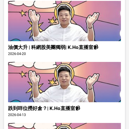
油價大升 | 科網股美團獨弱| K.Ho直播室📹
2026-04-20
跌到咩位撈好倉？| K.Ho直播室📹
2026-04-13