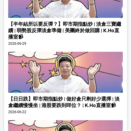
【半年結所以要反彈？】即市期指點炒 | 淡倉三寶繼
續 | 弱勢股反彈淡倉準備 | 美團終於做回購 | K.Ho直
播室📹
2026-06-29
【日日跌】即市期指點炒 | 做好倉只剩好少選擇 | 淡
倉繼續慢慢坐 | 港股要跌到咩位？ | K.Ho直播室📹
2026-06-22