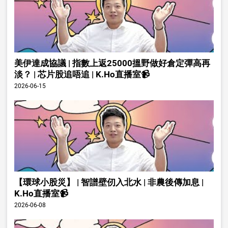
美伊達成協議 | 指數上返25000搵野做好倉定彈高再
淡？ | 芯片股追唔追 | K.Ho直播室📹
2026-06-15
【環球小股災】 | 智譜壁仞入北水 | 非農後傳加息 |
K.Ho直播室📹
2026-06-08