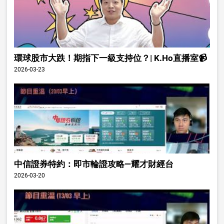
環球股市大跌！期指下一級支持位？| K.Ho直播室📹
2026-03-23
中信證券特約：即市輪證攻略—耀才財經台
2026-03-20