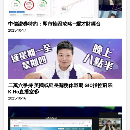
中信證券特約：即市輪證攻略—耀才財經台
2025-10-17
二萬六爭持 美國或延長關稅休戰期 GIC指控蔚來|
K.Ho直播室📹
2025-10-16