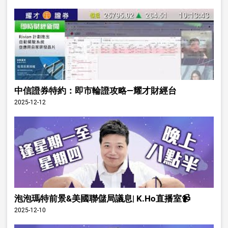
中信證券特約：即市輪證攻略—耀才財經台
2025-12-12
泡泡瑪特前景&美國聯儲局議息| K.Ho直播室📹
2025-12-10