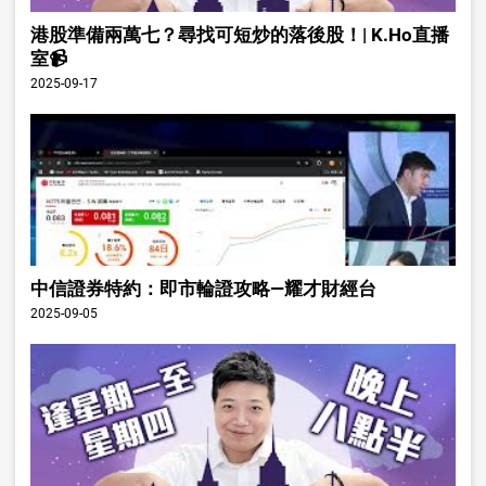
港股準備兩萬七？尋找可短炒的落後股！| K.Ho直播
室📹
2025-09-17
中信證券特約：即市輪證攻略—耀才財經台
2025-09-05