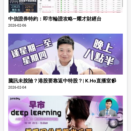
中信證券特約：即市輪證攻略—耀才財經台
2026-02-06
騰訊未脫險？港股要靠返中特股？| K.Ho直播室📹
2026-02-04