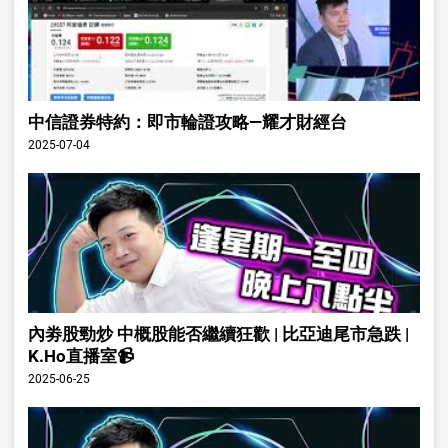
中信證券特約：即市輪證攻略—耀才財經台
2025-07-04
內劵股勁炒 中概股能否繼續狂歡 | 比亞迪尾市急跌 |
K.Ho直播室📹
2025-06-25