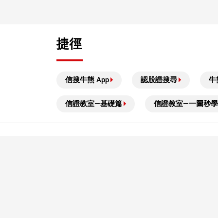
捷徑
信搜牛熊 App
認股證搜尋
牛
信證教室—基礎篇
信證教室—一圖秒學
風險披露及免責聲明
本結構性產品並無抵押品，如發行人無力償債或違約，投資者
結構性產品屬複雜產品，投資前閣下應詳閱有關上市文件，完
約、遊說、邀請、意見或建議，亦不構成投資意見或服務。結
失於牛熊證的全部投資；而（ii）R類牛熊證之剩餘價值則可
所有數據及圖表僅作參考用途。所有例子僅作說明用途。
本結構性產品並無抵押品
Copyright ©
2026
中信証券經紀