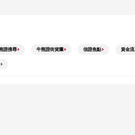
熊證搜尋
牛熊證街貨圖
信證焦點
資金流
可能無法收回部份或全部應收款項。
全了解其性質及潛在風險，自行評估箇中風險，並於需要時尋求專業意見。以上資料僅
構性產品的價格可急跌或急升，投資者或會損失所有投資。牛熊證設有強制收回機制，
能為零。過往表現並非未來表現的指標。結構性產品的二級市場可能有限。
(香港)有限公司，版權所有