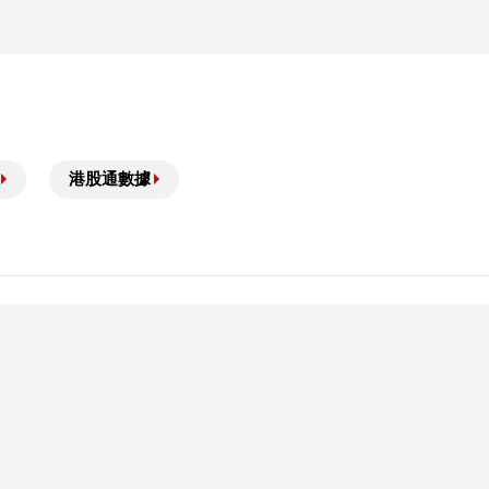
港股通數據
供參考，並不構成購買或出售結構性産品或達成任何交易的要
因此有可能提早終止，在此情況下（i）N類牛熊證投資者會損
使用條款
私隱聲明
常見問題