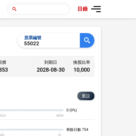
目錄
股票編號
回價
到期日
換股比率
853
2028-08-30
10,000
重設
0
(0%)
8102
30656
剩餘日數
754
200
15