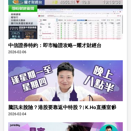
中信證券特約：即市輪證攻略—耀才財經台
2026-02-06
騰訊未脫險？港股要靠返中特股？| K.Ho直播室📹
2026-02-04