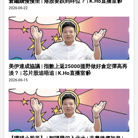
倉繼續慢慢坐 | 港股要跌到咩位？ | K.Ho直播室📹
2026-06-22
美伊達成協議 | 指數上返25000搵野做好倉定彈高再
淡？ | 芯片股追唔追 | K.Ho直播室📹
2026-06-15