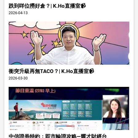
跌到咩位撈好倉？| K.Ho直播室📹
2026-04-13
衝突升級再無TACO？| K.Ho直播室📹
2026-03-30
中信證券特約：即市輪證攻略—耀才財經台