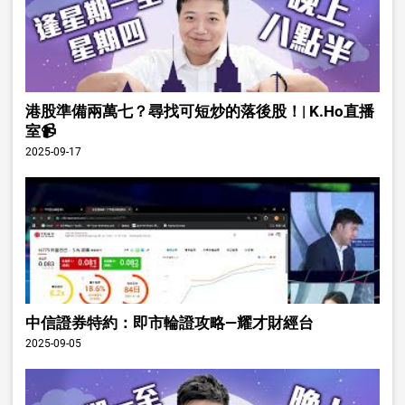
港股準備兩萬七？尋找可短炒的落後股！| K.Ho直播
室📹
2025-09-17
中信證券特約：即市輪證攻略—耀才財經台
2025-09-05