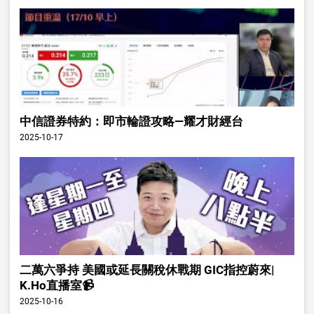
中信證券特約：即市輪證攻略—耀才財經台
2025-10-17
二萬六爭持 美國或延長關稅休戰期 GIC指控蔚來|
K.Ho直播室📹
2025-10-16