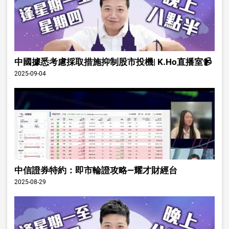
中國據悉考慮採取措施抑制股市投機| K.Ho直播室📹
2025-09-04
中信證券特約：即市輪證攻略—耀才財經台
2025-08-29