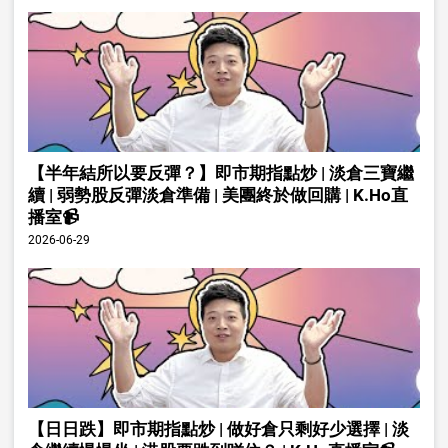
【半年結所以要反彈？】即市期指點炒 | 淡倉三寶繼
續 | 弱勢股反彈淡倉準備 | 美團終於做回購 | K.Ho直
播室📹
2026-06-29
【日日跌】即市期指點炒 | 做好倉只剩好少選擇 | 淡