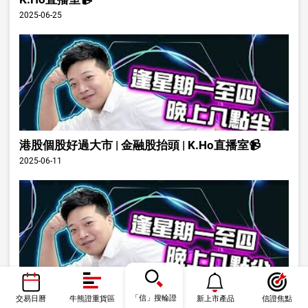
2025-06-25
港股個股好過大市 | 金融股抬頭 | K.Ho直播室📹
2025-06-11
小米發佈會可否帶動股價 | K.Ho直播室📹
「信」搜輪證
交易日曆
牛熊證重貨區
新上市產品
信證焦點
2025-05-21