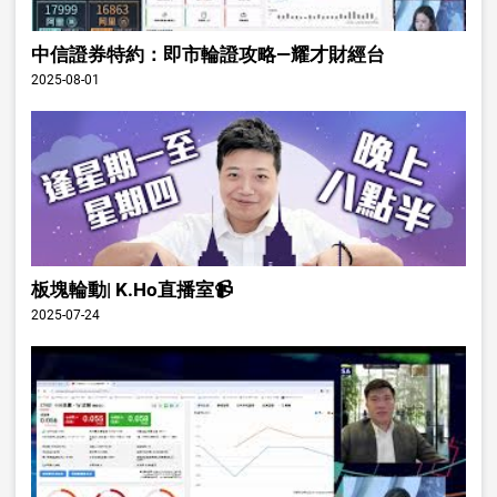
中信證券特約：即市輪證攻略—耀才財經台
2025-08-01
板塊輪動| K.Ho直播室📹
2025-07-24