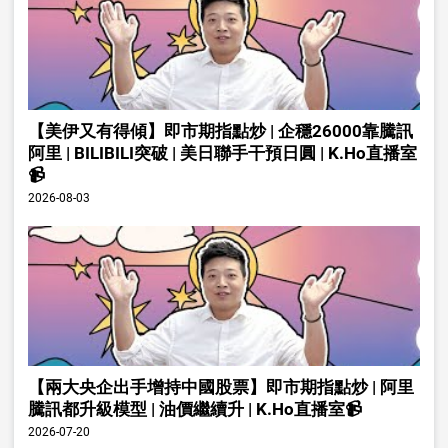
【美伊又有得傾】即市期指點炒 | 企穩26000靠騰訊
阿里 | BILIBILI突破 | 美日聯手干預日圓 | K.Ho直播室
📹
2026-08-03
【兩大央企出手增持中國股票】即市期指點炒 | 阿里
騰訊都升級模型 | 油價繼續升 | K.Ho直播室📹
2026-07-20