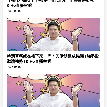
【環球小股災】 | 智譜壁仞入北水 | 非農後傳加息 |
K.Ho直播室📹
2026-06-08
特朗普稱或在接下來一周內與伊朗達成協議 | 強勢股
繼續強勢 | K.Ho直播室📹
2026-06-02