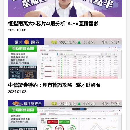
恒指兩萬六&芯片AI股分析| K.Ho直播室📹
2026-01-08
中信證券特約：即市輪證攻略—耀才財經台
2026-01-02