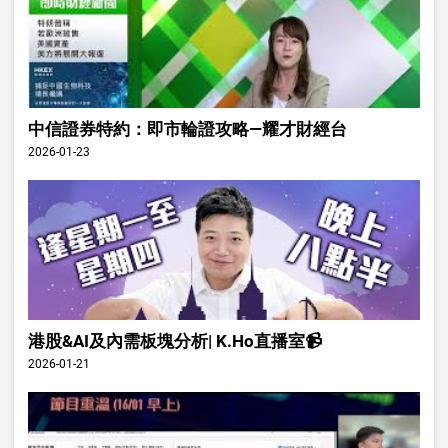
中信證券特約：即市輪證攻略—耀才財經台
2026-01-23
港股&AI及內需板塊分析| K.Ho直播室📹
2026-01-21