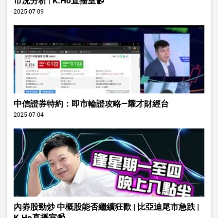
市況分析 | K.Ho直播室📹
2025-07-09
中信證券特約：即市輪證攻略—耀才財經台
2025-07-04
內劵股勁炒 中概股能否繼續狂歡 | 比亞迪尾市急跌 |
K.Ho直播室📹