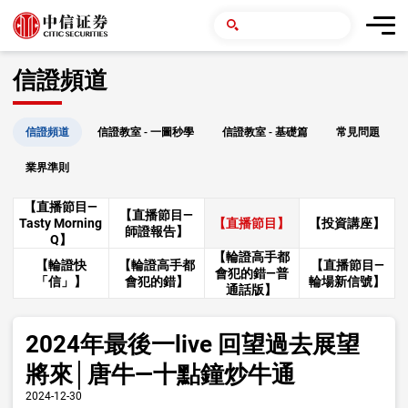
信證頻道
信證頻道
信證教室 - 一圖秒學
信證教室 - 基礎篇
常見問題
業界準則
【直播節目—
【直播節目—
Tasty Morning
【直播節目】
【投資講座】
師證報告】
Q】
【輪證高手都
【輪證快
【輪證高手都
【直播節目—
會犯的錯—普
「信」】
會犯的錯】
輪場新信號】
通話版】
2024年最後一live 回望過去展望
將來│唐牛—十點鐘炒牛通
2024-12-30