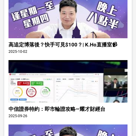
高追定博落後？快手可見$100？| K.Ho直播室📹
2025-10-02
中信證券特約：即市輪證攻略—耀才財經台
2025-09-26