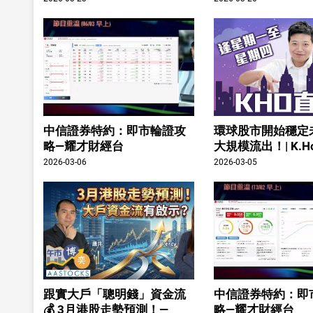
中信證券特約：即市輪證攻
環球股市開始穩定
略—耀才財經台
大規模流出！| K.H
2026-03-06
2026-03-05
跟實大戶「聰明錢」資金流
中信證券特約：即
💰 3月港股走勢預測！—
略—耀才財經台