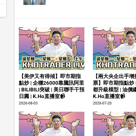
【美伊又有得傾】即市期指
【兩大央企出手增
點炒 | 企穩26000靠騰訊阿里
票】即市期指點炒 
| BILIBILI突破 | 美日聯手干預
都升級模型 | 油價繼
日圓 | K.Ho直播室📹
K.Ho直播室📹
2026-08-03
2026-07-20