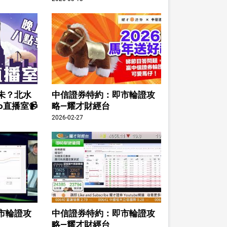
未？北水
中信證券特約：即市輪證攻
o直播室📹
略—耀才財經台
2026-02-27
市輪證攻
中信證券特約：即市輪證攻
略—耀才財經台