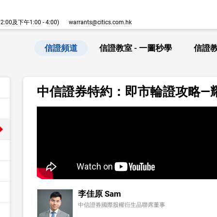
00及下午1:00 - 4:00)
warrants@citics.com.hk
信證頻道
信證教室 - 一圖秒學
信證教
中信證券特約：即市輪證攻略—
李佳原 Sam
中信證券國際股權衍生品聯席董事