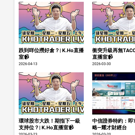
跌到咩位撈好倉？| K.Ho直播
衝突升級再無TACO？
室📹
直播室📹
2026-04-13
2026-03-30
環球股市大跌！期指下一級
中信證券特約：即
支持位？| K.Ho直播室📹
略—耀才財經台
2026-03-23
2026-03-20