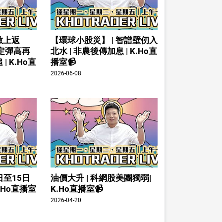
數上返
【環球小股災】 | 智譜壁仞入
倉定彈高再
北水 | 非農後傳加息 | K.Ho直
| K.Ho直
播室📹
2026-06-08
日至15日
油價大升 | 科網股美團獨弱|
K.Ho直播室
K.Ho直播室📹
2026-04-20