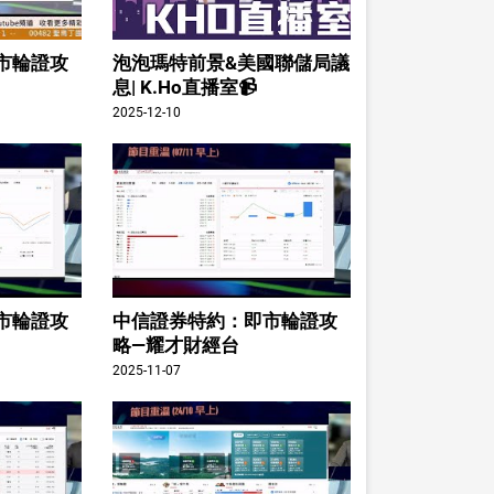
市輪證攻
泡泡瑪特前景&美國聯儲局議
息| K.Ho直播室📹
2025-12-10
市輪證攻
中信證券特約：即市輪證攻
略—耀才財經台
2025-11-07