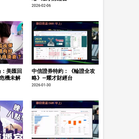
2026-02-06
ing：美匯回
中信證券特約：《輪證全攻
股危機未解
略》—耀才財經台
2026-01-30