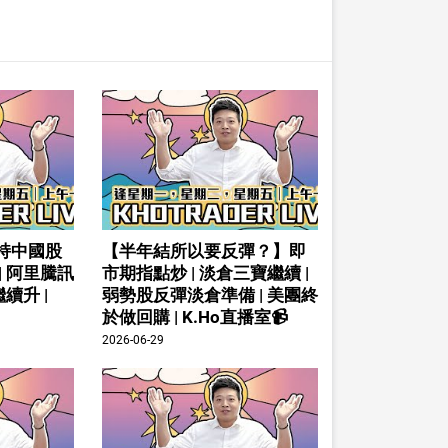
持中國股
【半年結所以要反彈？】即
| 阿里騰訊
市期指點炒 | 淡倉三寶繼續 |
續升 |
弱勢股反彈淡倉準備 | 美團終
於做回購 | K.Ho直播室📹
2026-06-29