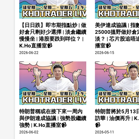
【日日跌】即市期指點炒 | 做
美伊達成協議 | 指
好倉只剩好少選擇 | 淡倉繼續
25000搵野做好
慢慢坐 | 港股要跌到咩位？ |
淡？ | 芯片股追唔追 
K.Ho直播室📹
播室📹
2026-06-22
2026-06-15
特朗普稱或在接下來一周內
特朗普將於5月13
與伊朗達成協議 | 強勢股繼續
訪華 | 油價再升 | 
強勢 | K.Ho直播室📹
📹
2026-06-02
2026-05-11