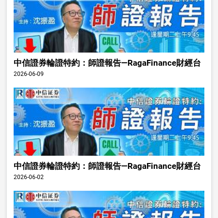
中信證券輪證特約：師證報告—RagaFinance財經台
2026-06-09
中信證券輪證特約：師證報告—RagaFinance財經台
2026-06-02