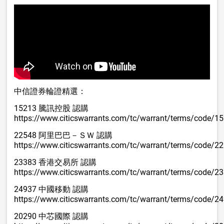
中信證券輪證精選：
15213 騰訊控股 認購
https://www.citicswarrants.com/tc/warrant/terms/code/1
22548 阿里巴巴－ＳＷ 認購
https://www.citicswarrants.com/tc/warrant/terms/code/2
23383 香港交易所 認購
https://www.citicswarrants.com/tc/warrant/terms/code/2
24937 中國移動 認購
https://www.citicswarrants.com/tc/warrant/terms/code/2
20290 中芯國際 認購