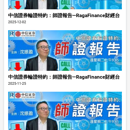
中信證券輪證特約：師證報告—RagaFinance財經台
2025-12-02
中信證券輪證特約：師證報告—RagaFinance財經台
2025-11-25