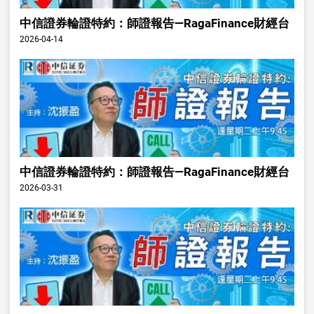
中信證券輪證特約：師證報告—RagaFinance財經台
2026-04-14
中信證券輪證特約：師證報告—RagaFinance財經台
2026-03-31