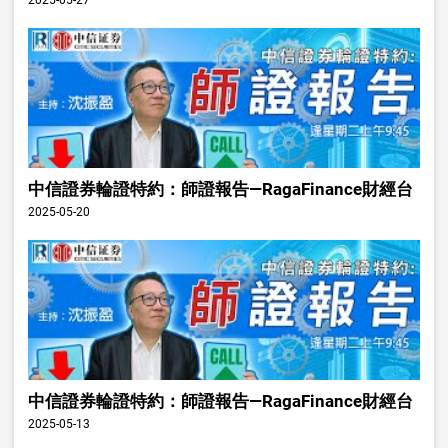
中信證券輪證特約：師證報告—RagaFinance財經台
2025-05-20
中信證券輪證特約：師證報告—RagaFinance財經台
2025-05-13