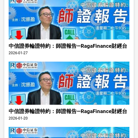
中信證券輪證特約：師證報告—RagaFinance財經台
2026-01-27
中信證券輪證特約：師證報告—RagaFinance財經台
2026-01-20