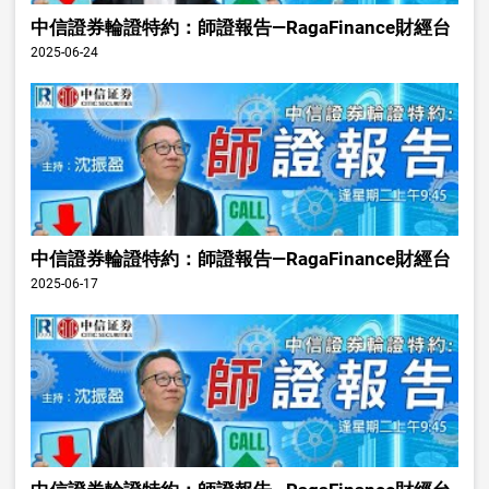
中信證券輪證特約：師證報告—RagaFinance財經台
2025-06-24
中信證券輪證特約：師證報告—RagaFinance財經台
2025-06-17