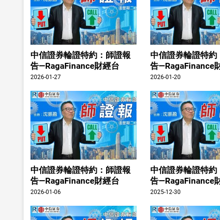
中信證券輪證特約：師證報
中信證券輪證特約
告—RagaFinance財經台
告—RagaFinanc
2026-01-27
2026-01-20
中信證券輪證特約：師證報
中信證券輪證特約
告—RagaFinance財經台
告—RagaFinanc
2026-01-06
2025-12-30