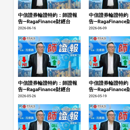
中信證券輪證特約：師證報
中信證券輪證特約
告—RagaFinance財經台
告—RagaFinanc
2026-06-16
2026-06-09
中信證券輪證特約：師證報
中信證券輪證特約
告—RagaFinance財經台
告—RagaFinanc
2026-05-26
2026-05-19