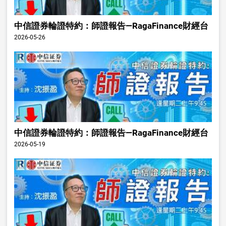
中信證券輪證特約：師證報告—RagaFinance財經台
2026-05-26
中信證券輪證特約：師證報告—RagaFinance財經台
2026-05-19