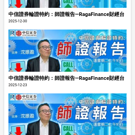
中信證券輪證特約：師證報告—RagaFinance財經台
2025-12-30
中信證券輪證特約：師證報告—RagaFinance財經台
2025-12-23