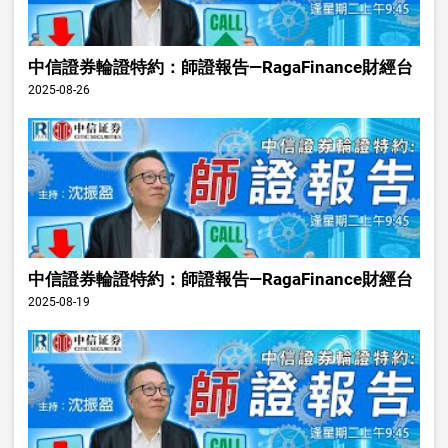
中信證券輪證特約：師證報告—RagaFinance財經台
2025-08-26
中信證券輪證特約：師證報告—RagaFinance財經台
2025-08-19