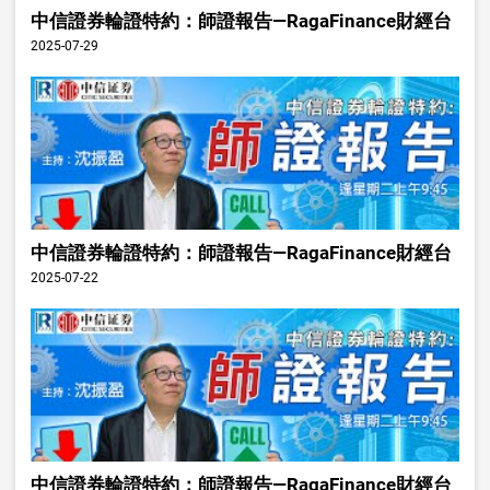
中信證券輪證特約：師證報告—RagaFinance財經台
2025-07-29
中信證券輪證特約：師證報告—RagaFinance財經台
2025-07-22
中信證券輪證特約：師證報告—RagaFinance財經台