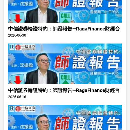
中信證券輪證特約：師證報告—RagaFinance財經台
2026-06-30
中信證券輪證特約：師證報告—RagaFinance財經台
2026-06-16