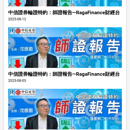
中信證券輪證特約：師證報告—RagaFinance財經台
2025-08-12
中信證券輪證特約：師證報告—RagaFinance財經台
2025-08-05