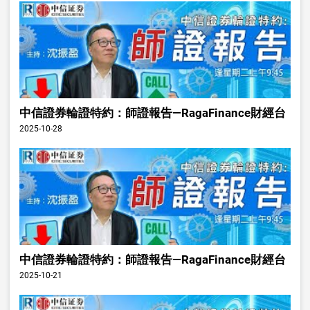
中信證券輪證特約：師證報告—RagaFinance財經台
2025-10-28
中信證券輪證特約：師證報告—RagaFinance財經台
2025-10-21