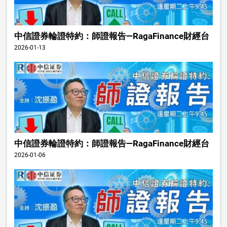
中信證券輪證特約：師證報告—RagaFinance財經台
2026-01-13
中信證券輪證特約：師證報告—RagaFinance財經台
2026-01-06