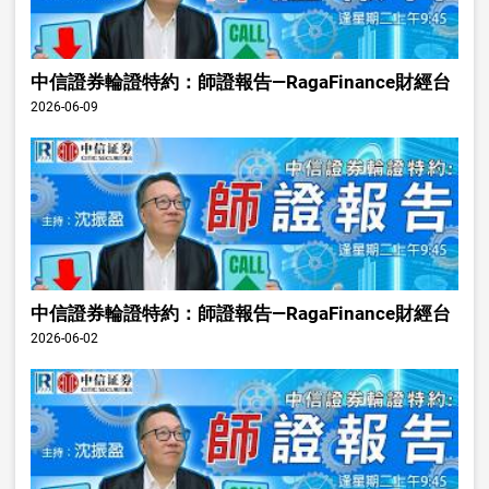
中信證券輪證特約：師證報告—RagaFinance財經台
2026-06-09
中信證券輪證特約：師證報告—RagaFinance財經台
2026-06-02