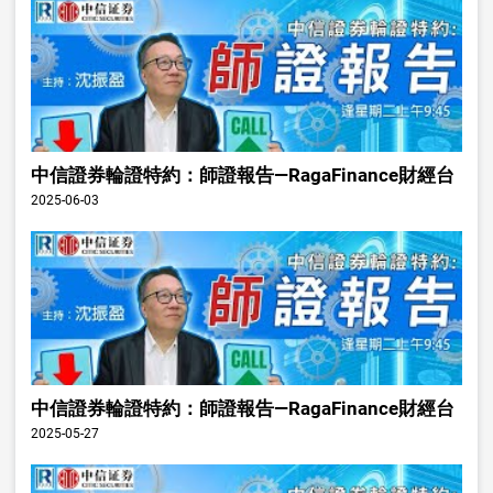
中信證券輪證特約：師證報告—RagaFinance財經台
2025-06-03
中信證券輪證特約：師證報告—RagaFinance財經台
2025-05-27