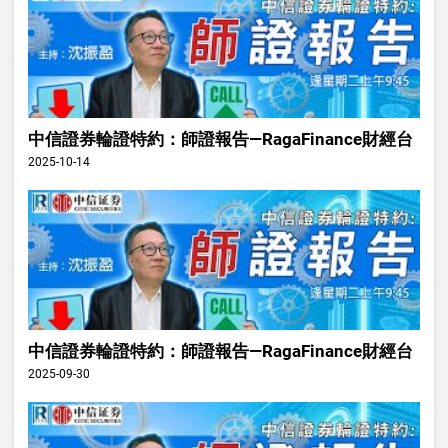
中信證券輪證特約：師證報告—RagaFinance財經台
2025-10-14
中信證券輪證特約：師證報告—RagaFinance財經台
2025-09-30