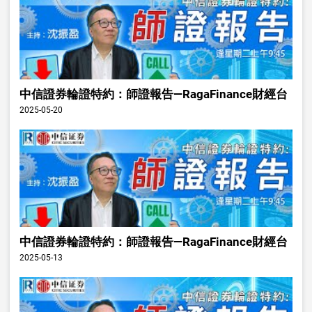
中信證券輪證特約：師證報告—RagaFinance財經台
2025-05-20
中信證券輪證特約：師證報告—RagaFinance財經台
2025-05-13