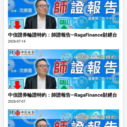
中信證券輪證特約：師證報告—RagaFinance財經台
2026-07-14
中信證券輪證特約：師證報告—RagaFinance財經台
2026-07-07