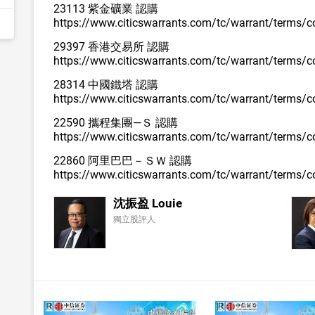
23113 紫金礦業 認購
https://www.citicswarrants.com/tc/warrant/terms/
29397 香港交易所 認購
https://www.citicswarrants.com/tc/warrant/terms/
28314 中國鐵塔 認購
https://www.citicswarrants.com/tc/warrant/terms/
22590 攜程集團—Ｓ 認購
https://www.citicswarrants.com/tc/warrant/terms/
22860 阿里巴巴－ＳＷ 認購
https://www.citicswarrants.com/tc/warrant/terms/
沈振盈 Louie
獨立股評人