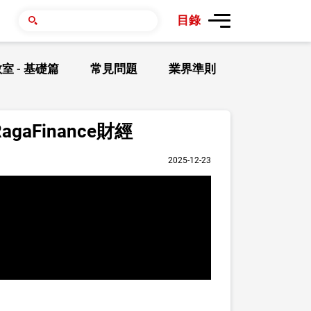
目錄
室 - 基礎篇
常見問題
業界準則
aFinance財經
2025-12-23