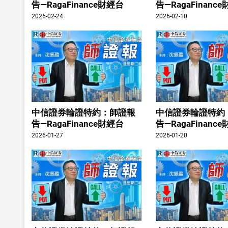
告—RagaFinance財經台
告—RagaFinanc
2026-02-24
2026-02-10
中信證券輪證特約：師證報
中信證券輪證特約
告—RagaFinance財經台
告—RagaFinanc
2026-01-27
2026-01-20