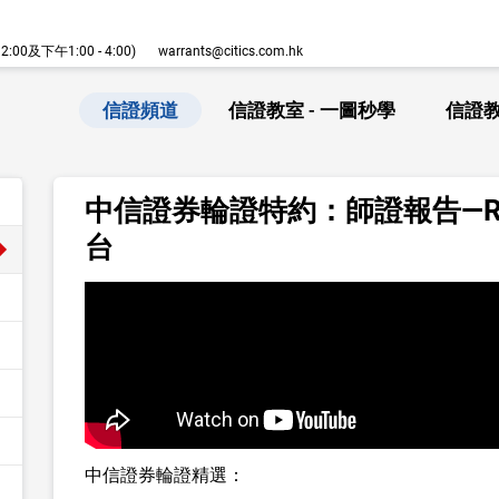
00及下午1:00 - 4:00)
warrants@citics.com.hk
信證頻道
信證教室 - 一圖秒學
信證教
中信證券輪證特約：師證報告—Rag
台
中信證券輪證精選：