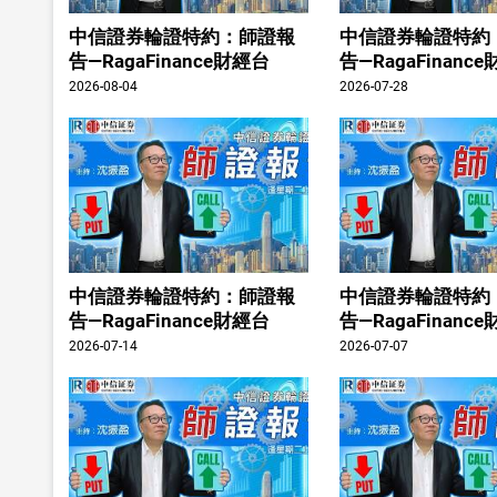
中信證券輪證特約：師證報
中信證券輪證特約
告—RagaFinance財經台
告—RagaFinanc
2026-08-04
2026-07-28
中信證券輪證特約：師證報
中信證券輪證特約
告—RagaFinance財經台
告—RagaFinanc
2026-07-14
2026-07-07