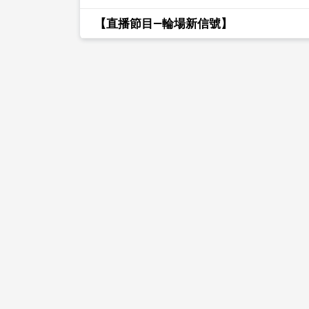
【直播節目—輪場新信號】