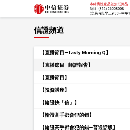
本結構性產品並無抵押品
熱線: (852) 26008008
(交易時段早上9:30 - 中午12:
信證頻道
【直播節目—Tasty Morning Q】
【直播節目—師證報告】
【直播節目】
【投資講座】
【輪證快「信」】
【輪證高手都會犯的錯】
【輪證高手都會犯的錯—普通話版】