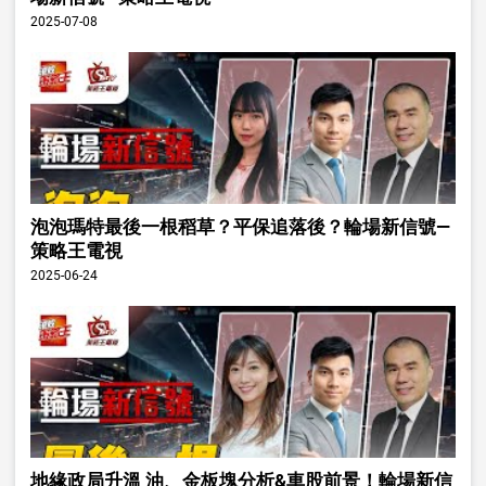
2025-07-08
泡泡瑪特最後一根稻草？平保追落後？輪場新信號—
策略王電視
2025-06-24
地緣政局升溫 油、金板塊分析&車股前景！輪場新信