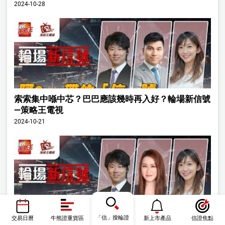
2024-10-28
索索集中喺中芯？巴巴應該幾時再入好？輪場新信號
—策略王電視
2024-10-21
捕捉國企概念 獨家條款國企指數ETF認股證登場！輪
「信」搜輪證
交易日曆
牛熊證重貨區
新上市產品
信證焦點