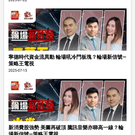
2025-07-22
寧德時代資金流異動 輪場吼冷門板塊？輪場新信號—
策略王電視
2025-07-15
新消費股強勢 美圖再破頂 騰訊音樂亦睇高一線？輪
場新信號—策略王電視