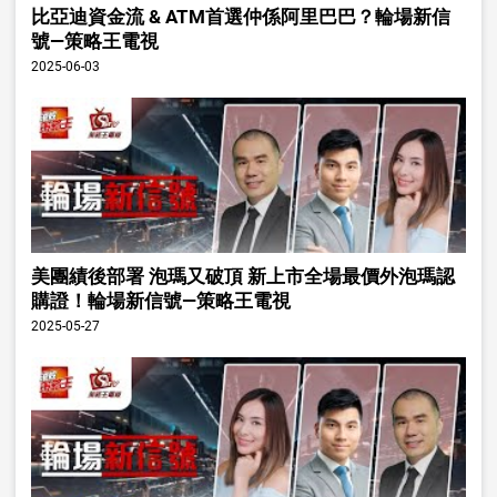
比亞迪資金流 & ATM首選仲係阿里巴巴？輪場新信
號—策略王電視
2025-06-03
美團績後部署 泡瑪又破頂 新上市全場最價外泡瑪認
購證！輪場新信號—策略王電視
2025-05-27