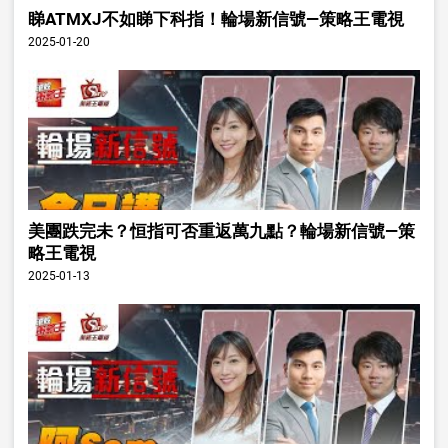
睇ATMXJ不如睇下科指！輪場新信號—策略王電視
2025-01-20
美團跌完未？恒指可否重返萬九點？輪場新信號—策
略王電視
2025-01-13