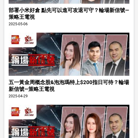
部署小米好倉 點先可以進可攻退可守？輪場新信號—
策略王電視
2025-05-06
五一黃金周概念股&泡泡瑪特上$200指日可待？輪場
新信號—策略王電視
2025-04-29