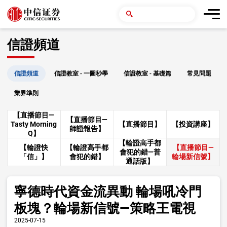
信證頻道
信證頻道
信證教室 - 一圖秒學
信證教室 - 基礎篇
常見問題
業界準則
【直播節目—
【直播節目—
Tasty Morning
【直播節目】
【投資講座】
師證報告】
Q】
【輪證高手都
【輪證快
【輪證高手都
【直播節目—
會犯的錯—普
「信」】
會犯的錯】
輪場新信號】
通話版】
寧德時代資金流異動 輪場吼冷門
板塊？輪場新信號—策略王電視
2025-07-15