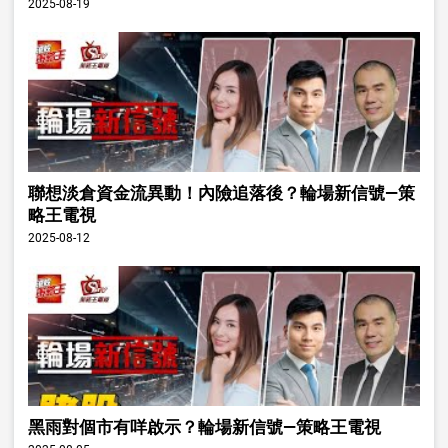
2025-08-19
聯想淡倉資金流異動！內險追落後？輪場新信號—策
略王電視
2025-08-12
黑雨對個市有咩啟示？輪場新信號—策略王電視