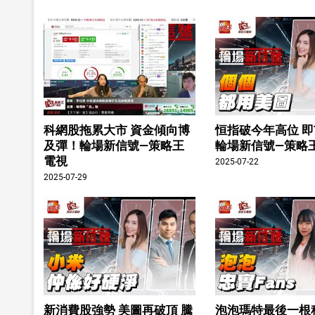
科網股拖累大市 資金傾向博
恒指破今年高位 
及彈！輪場新信號—策略王
輪場新信號—策略
電視
2025-07-22
2025-07-29
新消費股強勢 美圖再破頂 騰
泡泡瑪特最後一根