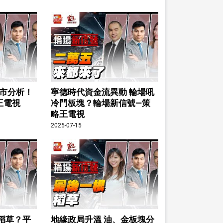
即市分析！
寧德時代資金流異動 輪場吼
王電視
冷門板塊？輪場新信號—策
略王電視
2025-07-15
稻草？平
地緣政局升溫 油、金板塊分