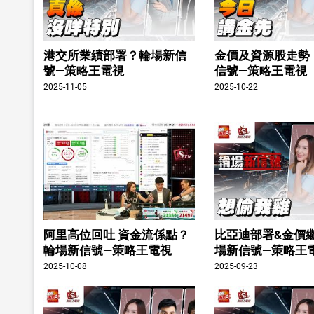
港交所業績部署？輪場新信
金價及資源股走勢
號—策略王電視
信號—策略王電視
2025-11-05
2025-10-22
阿里高位回吐 資金流係點？
比亞迪部署&金價
輪場新信號—策略王電視
場新信號—策略王
2025-10-08
2025-09-23