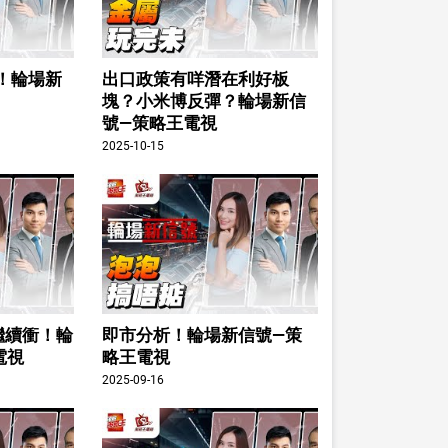
！輪場新
出口政策有咩潛在利好板
塊？小米博反彈？輪場新信
號—策略王電視
2025-10-15
繼續衝！輪
即市分析！輪場新信號—策
電視
略王電視
2025-09-16