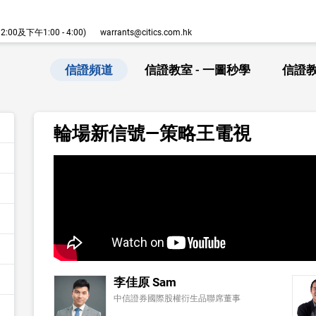
00及下午1:00 - 4:00)
warrants@citics.com.hk
信證頻道
信證教室 - 一圖秒學
信證教
輪場新信號—策略王電視
李佳原 Sam
中信證券國際股權衍生品聯席董事