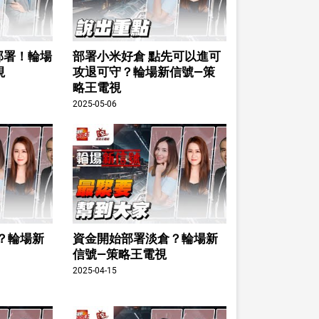
部署！輪場
部署小米好倉 點先可以進可
視
攻退可守？輪場新信號—策
略王電視
2025-05-06
？輪場新
資金開始部署淡倉？輪場新
信號—策略王電視
2025-04-15