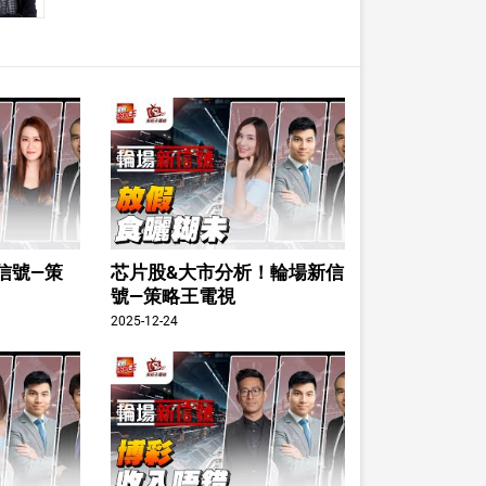
信號—策
芯片股&大市分析！輪場新信
號—策略王電視
2025-12-24