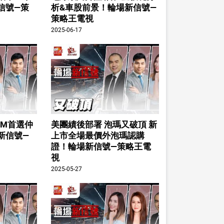
信號—策
析&車股前景！輪場新信號—
策略王電視
2025-06-17
TM首選仲
美團績後部署 泡瑪又破頂 新
新信號—
上市全場最價外泡瑪認購
證！輪場新信號—策略王電
視
2025-05-27