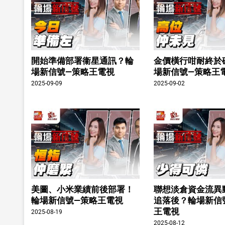
開始準備部署衞星通訊？輪
金價橫行咁耐終於
場新信號—策略王電視
場新信號—策略王
2025-09-09
2025-09-02
美圖、小米業績前後部署！
聯想淡倉資金流異
輪場新信號—策略王電視
追落後？輪場新信
王電視
2025-08-19
2025-08-12