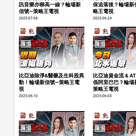
訊音樂亦睇高一線？輪場新
保追落後？輪場新
信號—策略王電視
略王電視
2025-07-08
2025-06-24
比亞迪除淨&醫藥及生科股異
比亞迪資金流 & A
動！輪場新信號—策略王電
係阿里巴巴？輪場
視
策略王電視
2025-06-10
2025-06-03