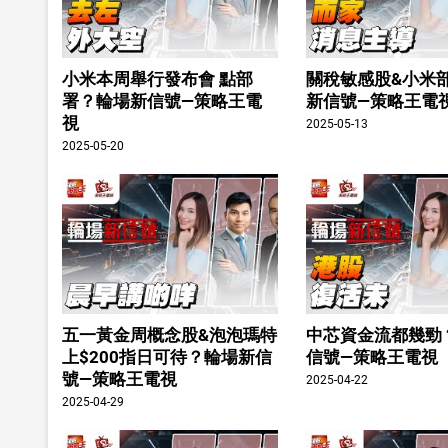
小米本周舉行發布會 點部
關稅敏感股&小米
署？輪場新信號—策略王電
新信號—策略王電
視
2025-05-13
2025-05-20
五一黃金周概念股&泡泡瑪特
中芯資金流都幾勁
上$200指日可待？輪場新信
信號—策略王電視
號—策略王電視
2025-04-22
2025-04-29