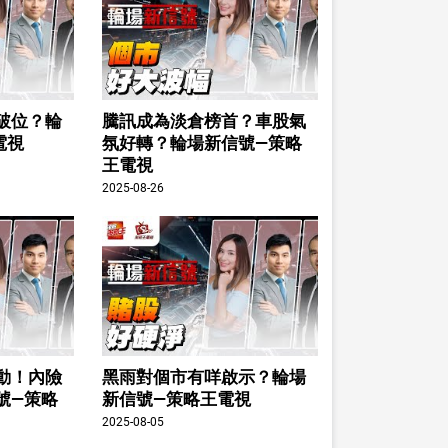
破位？輪
騰訊成為淡倉榜首？車股氣
電視
氛好轉？輪場新信號—策略
王電視
2025-08-26
動！內險
黑雨對個市有咩啟示？輪場
號—策略
新信號—策略王電視
2025-08-05