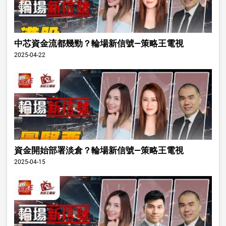
中芯資金流都幾勁？輪場新信號—策略王電視
2025-04-22
資金開始部署淡倉？輪場新信號—策略王電視
2025-04-15