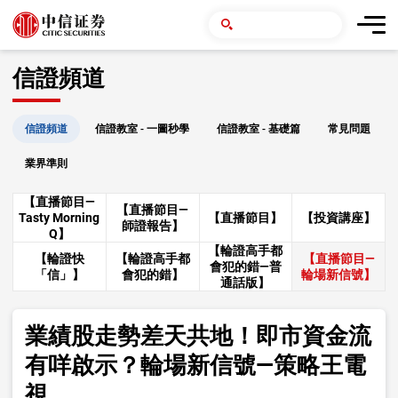
信證頻道
信證頻道
信證教室 - 一圖秒學
信證教室 - 基礎篇
常見問題
業界準則
【直播節目—
【直播節目—
Tasty Morning
【直播節目】
【投資講座】
師證報告】
Q】
【輪證高手都
【輪證快
【輪證高手都
【直播節目—
會犯的錯—普
「信」】
會犯的錯】
輪場新信號】
通話版】
業績股走勢差天共地！即市資金流
有咩啟示？輪場新信號—策略王電
視