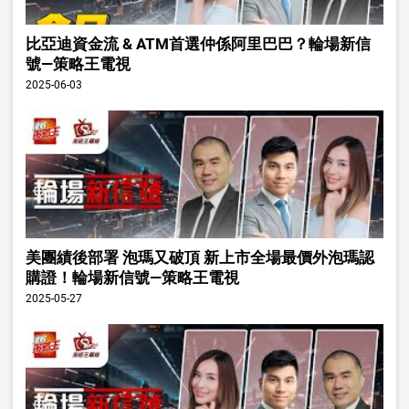
比亞迪資金流 & ATM首選仲係阿里巴巴？輪場新信
號—策略王電視
2025-06-03
美團績後部署 泡瑪又破頂 新上市全場最價外泡瑪認
購證！輪場新信號—策略王電視
2025-05-27