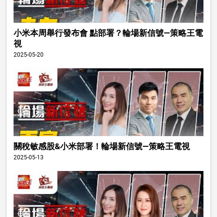
小米本周舉行發布會 點部署？輪場新信號—策略王電
視
2025-05-20
關稅敏感股&小米部署！輪場新信號—策略王電視
2025-05-13