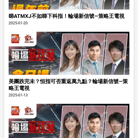
睇ATMXJ不如睇下科指！輪場新信號—策略王電視
2025-01-20
美團跌完未？恒指可否重返萬九點？輪場新信號—策
略王電視
2025-01-13