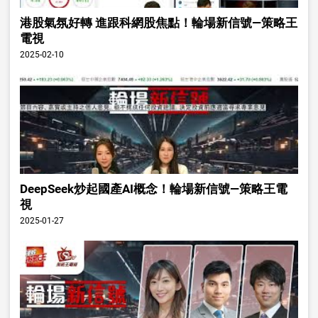
港股氣氛好轉 進跟科網股焦點！輪場新信號—策略王
電視
2025-02-10
DeepSeek炒起國產AI概念！輪場新信號—策略王電
視
2025-01-27