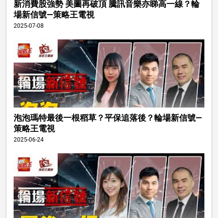
新消費股強勢 美圖再破頂 騰訊音樂亦睇高一線？輪
場新信號—策略王電視
2025-07-08
泡泡瑪特最後一根稻草？平保追落後？輪場新信號—
策略王電視
2025-06-24