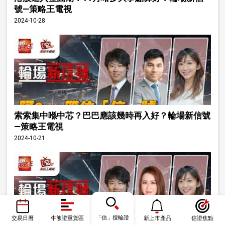
號—策略王電視
2024-10-28
索索集中喺中芯？巴巴應該幾時再入好？輪場新信號
—策略王電視
2024-10-21
「信」搜輪證
交易日曆
牛熊證重貨區
新上市產品
信證焦點