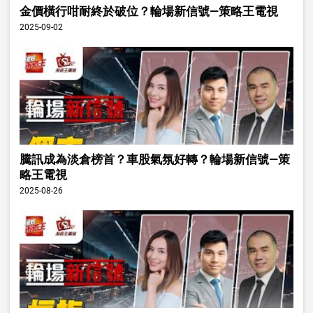
金價橫行咁耐終於破位？輪場新信號—策略王電視
2025-09-02
騰訊成為淡倉榜首？車股氣氛好轉？輪場新信號—策
略王電視
2025-08-26