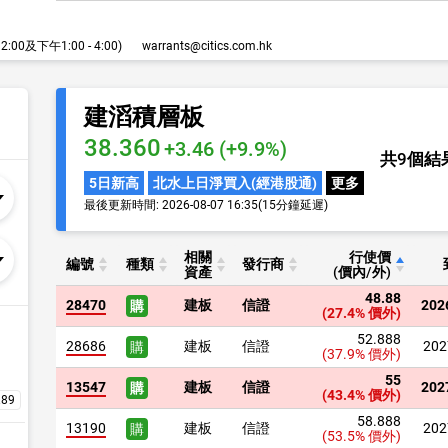
00及下午1:00 - 4:00)
warrants@citics.com.hk
建滔積層板
38.360
+3.46 (+9.9%)
共
9
個結
5日新高
北水上日淨買入(經港股通)
更多
最後更新時間:
2026-08-07 16:35
(15分鐘延遲)
相關
行使價
編號
種類
發行商
資產
(價內/外)
48.88
28470
建板
信證
202
購
(27.4%
價外)
52.888
28686
建板
信證
202
購
(37.9%
價外)
55
13547
建板
信證
202
購
(43.4%
價外)
58.888
13190
建板
信證
202
購
(53.5%
價外)