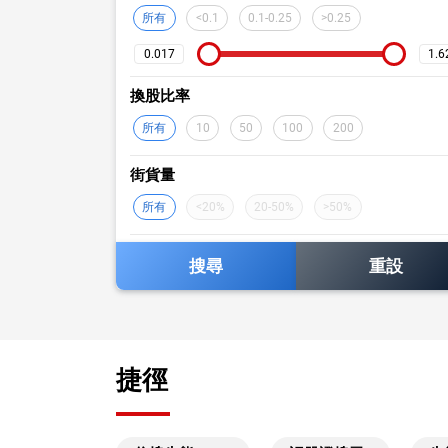
所有
<0.1
0.1-0.25
>0.25
換股比率
所有
10
50
100
200
街貨量
所有
<20%
20-50%
>50%
搜尋
重設
捷徑