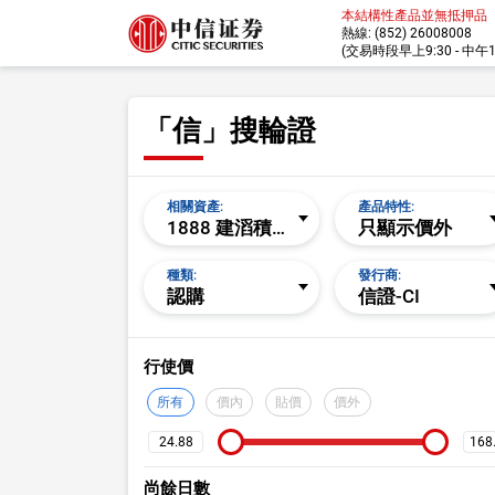
本結構性產品並無抵押品
熱線: (852) 26008008
(交易時段早上9:30 - 中午12:
「信」搜輪證
相關資產:
產品特性:
1888 建滔積層板
只顯示價外
種類:
發行商:
認購
信證-CI
搜尋設定
行使價
所有
價內
貼價
價外
尚餘日數