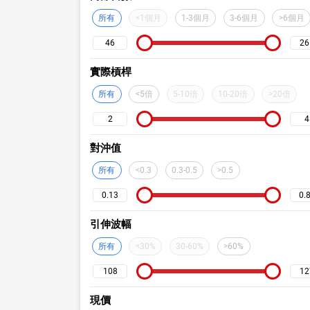
所有
<1個月
1-3個月
3-6個月
>6個月
實際槓桿
所有
<5倍
5-10倍
10-20倍
>20倍
對沖值
所有
<0.3
0.3-0.5
>0.5
引伸波幅
所有
<30%
30-60%
>60%
現價