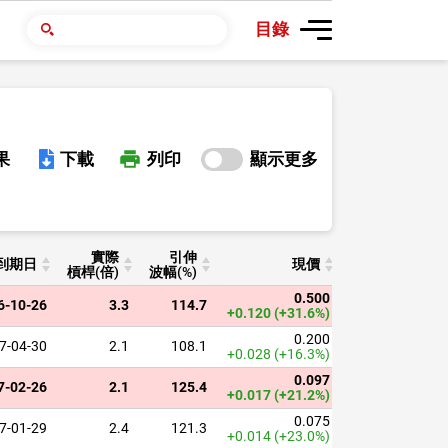
目錄
果
下載
列印
顯示更多
實際
引伸
成交額
換
到期日
現價
槓桿
(倍)
波幅
(%)
(百萬)
比
0.500
6-10-26
3.3
114.7
0.413
+0.120
(+31.6%)
0.200
7-04-30
2.1
108.1
不適用
+0.028
(+16.3%)
0.097
7-02-26
2.1
125.4
0.137
1
+0.017
(+21.2%)
0.075
7-01-29
2.4
121.3
0.239
1
+0.014
(+23.0%)