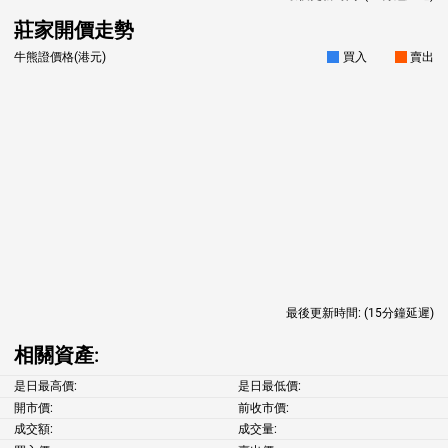
莊家開價走勢
牛熊證價格(港元)
買入
賣出
最後更新時間:
(15分鐘延遲)
相關資產:
是日最高價:
是日最低價:
開市價:
前收市價:
成交額:
成交量: