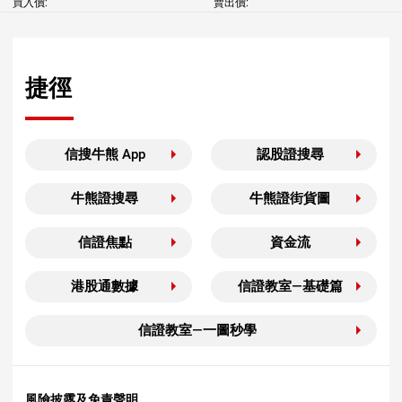
買入價:
賣出價:
捷徑
信搜牛熊 App
認股證搜尋
牛熊證搜尋
牛熊證街貨圖
信證焦點
資金流
港股通數據
信證教室—基礎篇
信證教室—一圖秒學
風險披露及免責聲明