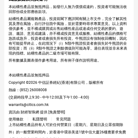
本結構性產品並無抵押品，如發行人無力償債或違約，投資者可能無法收
回部份或全部應收款項。
結構性產品屬複雜產品，投資前閣下應詳閱有關上市文件，完全了解其性
質及潛在風險，自行評估箇中風險，並於需要時尋求專業意見。以上資料
僅供參考，並不構成購買或出售結構性産品或達成任何交易的要約、遊
說、邀請、意見或建議，亦不構成投資意見或服務。結構性產品的價格可
急跌或急升，投資者或會損失所有投資。牛熊證設有強制收回機制，因此
有可能提早終止，在此情況下（i）N類牛熊證投資者會損失於牛熊證的全
部投資；而（ii）R類牛熊證之剩餘價值則可能為零。過往表現並非未來表
現的指標。結構性產品的二級市場可能有限。
所有數據及圖表僅作參考用途。所有例子僅作說明用途。
本結構性產品並無抵押品
Copyright ©
2026
中信証券經紀(香港)有限公司，版權所有
熱線：(852) 26008008
(交易時段早上9:30 - 中午12:00及下午1:00 - 4:00)
warrants@citics.com.hk
資訊由 財經智珠網 提供 [
免責聲明
]
使用條款
私隱聲明
常見問題
上市結構性產品持有人可於任何營業日（星期六、星期日及公眾假期除
外）的一般營業時間內，於香港中環添美道1號中信大廈26樓應要求免費