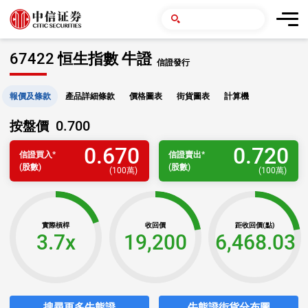
67422 恒生指數 牛證
信證發行
報價及條款
產品詳細條款
價格圖表
街貨圖表
計算機
0.700
按盤價
0.670
0.720
信證
買入
*
信證
賣出
*
(股數)
(股數)
(
100萬
)
(
100萬
)
實際槓桿
收回價
距收回價(點)
3.7x
19,200
6,468.03
搜尋更多牛熊證
牛熊證街貨分布圖