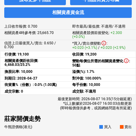
相關資產資金流
上日收市報價:
0.700
即市最高/最低價:
不適用
/
不適用
相關資產4時參考價:
25,665.70
相關資產競價前後變化:
+2.300
(+0.0%)
信證上日最後買入/賣出: 0.650 /
*買入/賣出價變動
:
0.700
+0.020 (+3.1%)
/
+0.020 (+2.9%)
行使價:
19,100
收回價:
19,200
相關資產價距收回價:
變動每價位所需的相關資產變化
:
6,468.03/25.2%
50點
換股比率:
10,000
溢價(%):
1.7%
到期日:
2028-04-27
對沖值:
100.000%
街貨量%（份數）:
0.0% (1.00萬)
每手份數:
10,000
成交宗數:
0
成交額:
不適用
最後更新時間:
2026-08-07 16:35
(15分鐘延遲)
*以上數據於
2026-08-07 16:00:03
自動更新
(即時報價僅供參考，或因網絡問題有所延遲)
莊家開價走勢
牛熊證價格(港元)
買入
賣出