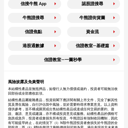
信搜牛熊 App
認股證搜尋
牛熊證搜尋
牛熊證街貨圖
信證焦點
資金流
港股通數據
信證教室—基礎篇
信證教室—一圖秒學
風險披露及免責聲明
本結構性產品並無抵押品，如發行人無力償債或違約，投資者可能無法收
回部份或全部應收款項。
結構性產品屬複雜產品，投資前閣下應詳閱有關上市文件，完全了解其性
質及潛在風險，自行評估箇中風險，並於需要時尋求專業意見。以上資料
僅供參考，並不構成購買或出售結構性産品或達成任何交易的要約、遊
說、邀請、意見或建議，亦不構成投資意見或服務。結構性產品的價格可
急跌或急升，投資者或會損失所有投資。牛熊證設有強制收回機制，因此
有可能提早終止，在此情況下（i）N類牛熊證投資者會損失於牛熊證的全
部投資；而（ii）R類牛熊證之剩餘價值則可能為零。過往表現並非未來表