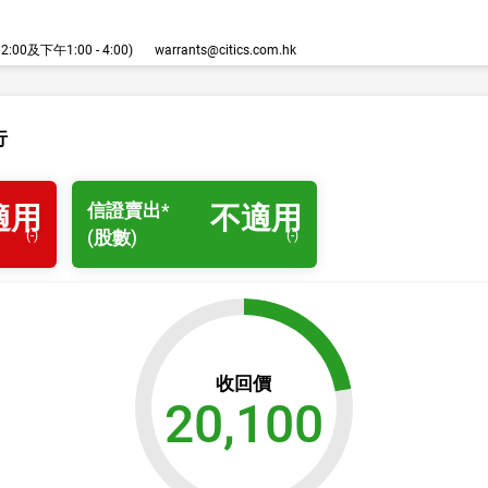
00及下午1:00 - 4:00)
warrants@citics.com.hk
行
信證
賣出
*
適用
不適用
(股數)
(
-
)
(
-
)
收回價
20,100