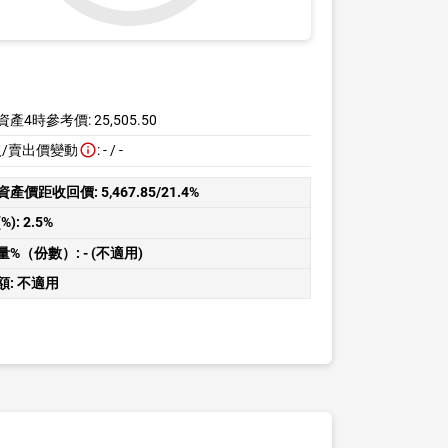
資產4時參考價:
25,505.50
入/賣出價變動
:
-
/
-
資產價距收回價:
5,467.85/21.4%
%):
2.5%
量%（份數）:
- (不適用)
額:
不適用