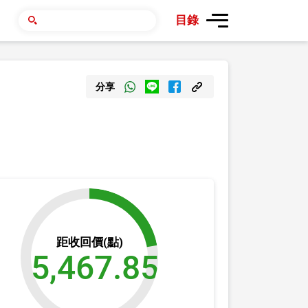
目錄
分享
距收回價(點)
5,467.85