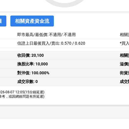
圖
相關資產資金流
即市最高/最低價:
不適用
/
不適用
相關
信證上日最後買入/賣出: 0.570 / 0.620
*買
收回價:
20,100
相關
換股比率:
10,000
溢價(
對沖值:
100.000%
街貨
成交宗數:
0
成交
26-08-07 12:05
(15分鐘延遲)
參考，或因網絡問題有所延遲)