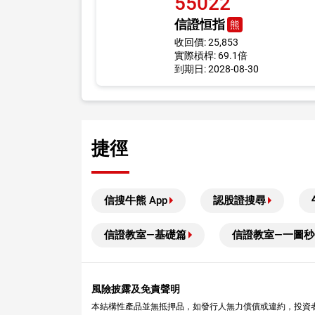
55022
信證恒指
熊
收回價: 25,853
實際槓桿: 69.1倍
到期日: 2028-08-30
捷徑
信搜牛熊 App
認股證搜尋
信證教室—基礎篇
信證教室—一圖秒
風險披露及免責聲明
本結構性產品並無抵押品，如發行人無力償債或違約，投資