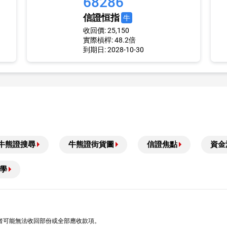
68286
信證恒指
牛
收回價: 25,150
實際槓桿: 48.2倍
到期日: 2028-10-30
牛熊證搜尋
牛熊證街貨圖
信證焦點
資金
學
者可能無法收回部份或全部應收款項。