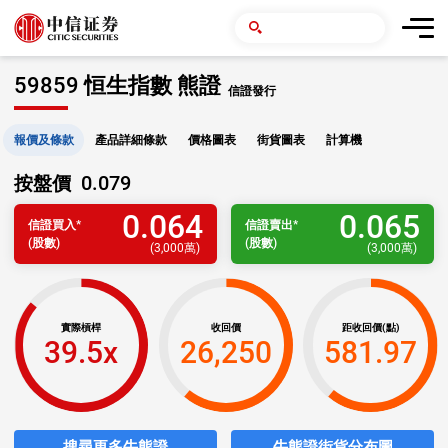
59859 恒生指數 熊證
信證發行
報價及條款
產品詳細條款
價格圖表
街貨圖表
計算機
0.079
按盤價
0.064
0.065
信證
買入
*
信證
賣出
*
(股數)
(股數)
(
3,000萬
)
(
3,000萬
)
實際槓桿
收回價
距收回價(點)
39.5x
26,250
581.97
搜尋更多牛熊證
牛熊證街貨分布圖