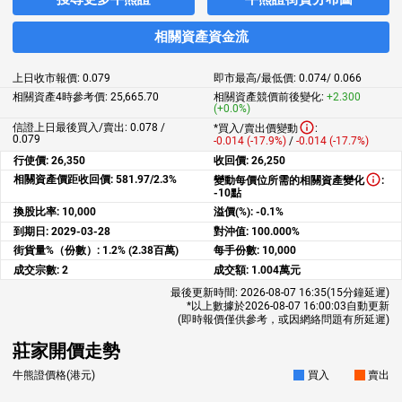
相關資產資金流
上日收市報價:
0.079
即市最高/最低價:
0.074
/
0.066
相關資產4時參考價:
25,665.70
相關資產競價前後變化:
+2.300
(+0.0%)
信證上日最後買入/賣出: 0.078 /
*買入/賣出價變動
:
0.079
-0.014 (-17.9%)
/
-0.014 (-17.7%)
行使價:
26,350
收回價:
26,250
相關資產價距收回價:
581.97/2.3%
變動每價位所需的相關資產變化
:
-10點
換股比率:
10,000
溢價(%):
-0.1%
到期日:
2029-03-28
對沖值:
100.000%
街貨量%（份數）:
1.2% (2.38百萬)
每手份數:
10,000
成交宗數:
2
成交額:
1.004萬元
最後更新時間:
2026-08-07 16:35
(15分鐘延遲)
*以上數據於
2026-08-07 16:00:03
自動更新
(即時報價僅供參考，或因網絡問題有所延遲)
莊家開價走勢
牛熊證價格(港元)
買入
賣出