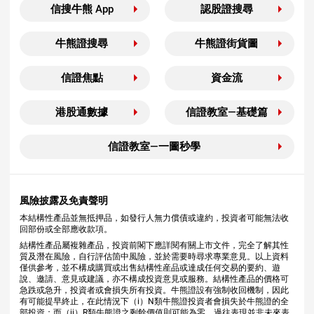
信搜牛熊 App
認股證搜尋
牛熊證搜尋
牛熊證街貨圖
信證焦點
資金流
港股通數據
信證教室—基礎篇
信證教室—一圖秒學
風險披露及免責聲明
本結構性產品並無抵押品，如發行人無力償債或違約，投資者可能無法收
回部份或全部應收款項。
結構性產品屬複雜產品，投資前閣下應詳閱有關上市文件，完全了解其性
質及潛在風險，自行評估箇中風險，並於需要時尋求專業意見。以上資料
僅供參考，並不構成購買或出售結構性産品或達成任何交易的要約、遊
說、邀請、意見或建議，亦不構成投資意見或服務。結構性產品的價格可
急跌或急升，投資者或會損失所有投資。牛熊證設有強制收回機制，因此
有可能提早終止，在此情況下（i）N類牛熊證投資者會損失於牛熊證的全
部投資；而（ii）R類牛熊證之剩餘價值則可能為零。過往表現並非未來表