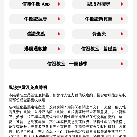
信搜牛熊 App
認股證搜尋
牛熊證搜尋
牛熊證街貨圖
信證焦點
資金流
港股通數據
信證教室—基礎篇
信證教室—一圖秒學
風險披露及免責聲明
本結構性產品並無抵押品，如發行人無力償債或違約，投資者可能無法收
回部份或全部應收款項。
結構性產品屬複雜產品，投資前閣下應詳閱有關上市文件，完全了解其性
質及潛在風險，自行評估箇中風險，並於需要時尋求專業意見。以上資料
僅供參考，並不構成購買或出售結構性産品或達成任何交易的要約、遊
說、邀請、意見或建議，亦不構成投資意見或服務。結構性產品的價格可
急跌或急升，投資者或會損失所有投資。牛熊證設有強制收回機制，因此
有可能提早終止，在此情況下（i）N類牛熊證投資者會損失於牛熊證的全
部投資；而（ii）R類牛熊證之剩餘價值則可能為零。過往表現並非未來表