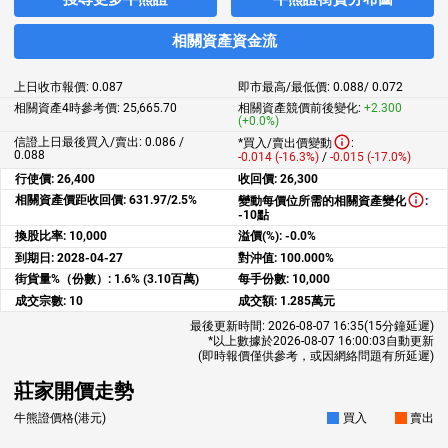
相關資產資金流
上日收市報價:
0.087
即市最高/最低價:
0.088
/
0.072
相關資產4時參考價:
25,665.70
相關資產競價前後變化:
+2.300
(+0.0%)
信證上日最後買入/賣出: 0.086 /
*買入/賣出價變動
:
0.088
-0.014 (-16.3%)
/
-0.015 (-17.0%)
行使價:
26,400
收回價:
26,300
相關資產價距收回價:
631.97/2.5%
變動每價位所需的相關資產變化
:
-10點
換股比率:
10,000
溢價(%):
-0.0%
到期日:
2028-04-27
對沖值:
100.000%
街貨量%（份數）:
1.6% (3.10百萬)
每手份數:
10,000
成交宗數:
10
成交額:
1.285萬元
最後更新時間:
2026-08-07 16:35
(15分鐘延遲)
*以上數據於
2026-08-07 16:00:03
自動更新
(即時報價僅供參考，或因網絡問題有所延遲)
莊家開價走勢
牛熊證價格(港元)
買入
賣出