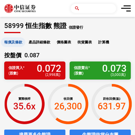
58999 恒生指數 熊證
信證發行
報價及條款
產品詳細條款
價格圖表
街貨圖表
計算機
0.087
按盤價
0.072
0.073
信證
買入
*
信證
賣出
*
(股數)
(股數)
(
2,998萬
)
(
3,000萬
)
實際槓桿
收回價
距收回價(點)
35.6x
26,300
631.97
搜尋更多牛熊證
牛熊證街貨分布圖