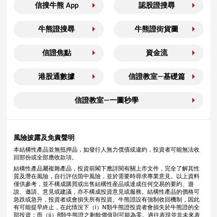
信搜牛熊 App
認股證搜尋
牛熊證搜尋
牛熊證街貨圖
信證焦點
資金流
港股通數據
信證教室—基礎篇
信證教室—一圖秒學
風險披露及免責聲明
本結構性產品並無抵押品，如發行人無力償債或違約，投資者可能無法收
回部份或全部應收款項。
結構性產品屬複雜產品，投資前閣下應詳閱有關上市文件，完全了解其性
質及潛在風險，自行評估箇中風險，並於需要時尋求專業意見。以上資料
僅供參考，並不構成購買或出售結構性産品或達成任何交易的要約、遊
說、邀請、意見或建議，亦不構成投資意見或服務。結構性產品的價格可
急跌或急升，投資者或會損失所有投資。牛熊證設有強制收回機制，因此
有可能提早終止，在此情況下（i）N類牛熊證投資者會損失於牛熊證的全
部投資；而（ii）R類牛熊證之剩餘價值則可能為零。過往表現並非未來表