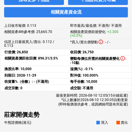
相關資產資金流
上日收市報價:
0.113
即市最高/最低價:
不適用
/
不適用
相關資產4時參考價:
25,665.70
相關資產競價前後變化:
+2.300
(+0.0%)
信證上日最後買入/賣出: 0.112 /
*買入/賣出價變動
:
-
/
-
0.113
行使價:
26,850
收回價:
26,750
相關資產價距收回價:
896.31/3.5%
變動每價位所需的相關資產變化
:
-10點
換股比率:
10,000
溢價(%):
-0.1%
到期日:
2028-11-29
對沖值:
100.000%
街貨量%（份數）:
- (不適用)
每手份數:
10,000
成交宗數:
0
成交額:
不適用
最後更新時間:
2026-08-10 12:05
(15分鐘延遲)
*以上數據於
2026-08-10 12:30:05
自動更新
(即時報價僅供參考，或因網絡問題有所延遲)
莊家開價走勢
牛熊證價格(港元)
買入
賣出