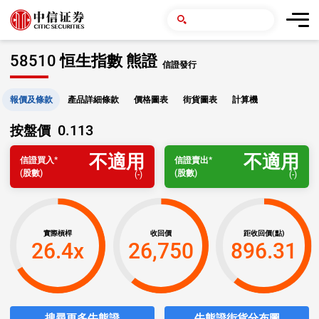
58510 恒生指數 熊證
信證發行
報價及條款
產品詳細條款
價格圖表
街貨圖表
計算機
0.113
按盤價
不適用
不適用
信證
買入
*
信證
賣出
*
(股數)
(股數)
(
-
)
(
-
)
實際槓桿
收回價
距收回價(點)
26.4x
26,750
896.31
搜尋更多牛熊證
牛熊證街貨分布圖