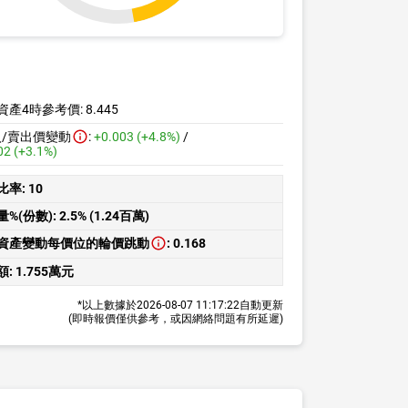
資產4時參考價:
8.445
入/賣出價變動
:
+0.003 (+4.8%)
/
02 (+3.1%)
比率:
10
量%(份數):
2.5% (1.24百萬)
資產變動每價位的輪價跳動
:
0.168
額:
1.755萬元
*以上數據於
2026-08-07 11:17:22
自動更新
(即時報價僅供參考，或因網絡問題有所延遲)