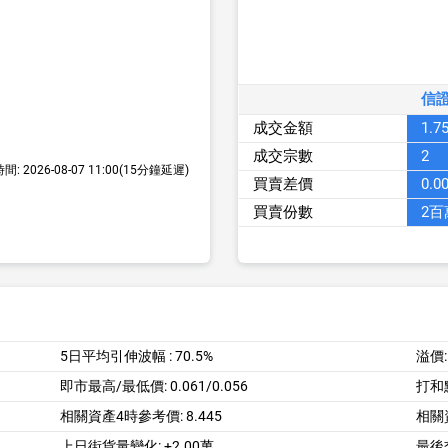
信證
成交金額
1.7
成交宗數
2
時間:
2026-08-07 11:00
(15分鐘延遲)
買賣差價
0.0
買賣份數
2百
5日平均引伸波幅 :
70.5%
溢價
即市最高/最低價:
0.061/0.056
打和
相關資產4時參考價:
8.445
相關
上日街貨量變化: +2.00萬
最後