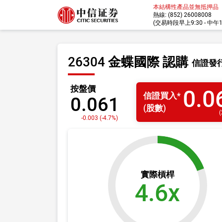
本結構性產品並無抵押品
熱線: (852) 26008008
(交易時段早上9:30 - 中午12:
26304 金蝶國際 認購
信證發
按盤價
0.0
信證
買入
*
0.061
(股數)
(
-0.003 (-4.7%)
實際槓桿
4.6x