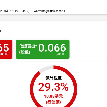
00及下午1:00 - 4:00)
warrants@citics.com.hk
行
65
0.066
信證
賣出
*
(股數)
200萬
)
(
200萬
)
價外程度
29.3%
10.88港元
(行使價)