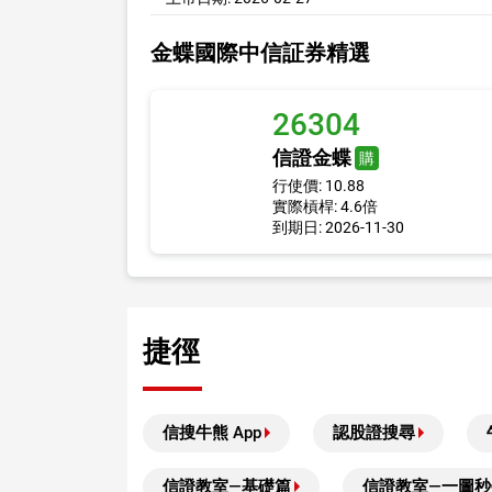
金蝶國際中信証券精選
26304
信證金蝶
購
行使價: 10.88
實際槓桿: 4.6倍
到期日: 2026-11-30
捷徑
信搜牛熊 App
認股證搜尋
信證教室—基礎篇
信證教室—一圖秒