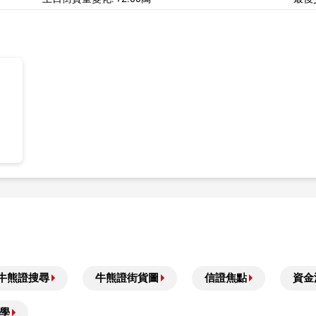
牛熊證搜尋
牛熊證街貨圖
信證焦點
資金
學