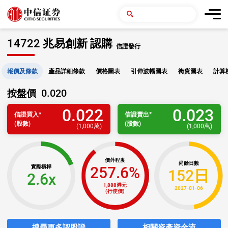
14722 兆易創新 認購
信證發行
報價及條款
產品詳細條款
價格圖表
引伸波幅圖表
街貨圖表
計算
0.020
按盤價
0.022
0.023
信證
買入
*
信證
賣出
*
(股數)
(股數)
(
1,000萬
)
(
1,000萬
)
價外程度
尚餘日數
257.6%
實際槓桿
152日
2.6x
1,888港元
2027-01-06
(行使價)
搜尋更多認股證
相關資產資金流