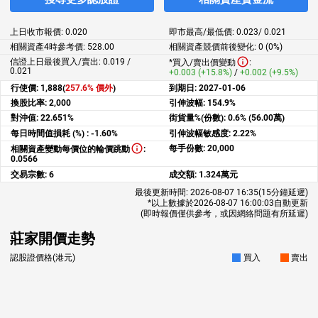
上日收市報價:
0.020
即市最高/最低價:
0.023
/
0.021
相關資產4時參考價:
528.00
相關資產競價前後變化:
0 (0%)
信證上日最後買入/賣出: 0.019 /
*買入/賣出價變動
:
0.021
+0.003 (+15.8%)
/
+0.002 (+9.5%)
行使價:
1,888(
257.6% 價外
)
到期日:
2027-01-06
換股比率:
2,000
引伸波幅:
154.9%
對沖值:
22.651%
街貨量%(份數):
0.6% (56.00萬)
每日時間值損耗 (%) :
-1.60%
引伸波幅敏感度:
2.22%
每手份數:
20,000
相關資產變動每價位的輪價跳動
:
0.0566
交易宗數:
6
成交額:
1.324萬元
最後更新時間:
2026-08-07 16:35
(15分鐘延遲)
*以上數據於
2026-08-07 16:00:03
自動更新
(即時報價僅供參考，或因網絡問題有所延遲)
莊家開價走勢
認股證價格(港元)
買入
賣出