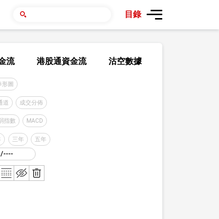
目錄
金流
港股通資金流
沽空數據
棒形圖
通道
成交分佈
弱指數
MACD
年
三年
五年