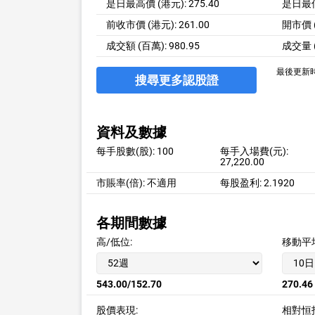
是日最高價 (港元): 275.40
是日最低價
前收市價 (港元): 261.00
開市價 (
成交額 (百萬): 980.95
成交量 (
最後更新時間:
搜尋更多認股證
資料及數據
每手股數(股):
100
每手入場費(元):
27,220.00
市賬率(倍):
不適用
每股盈利:
2.1920
各期間數據
高/低位:
移動平
543.00/152.70
270.46
股價表現:
相對恒