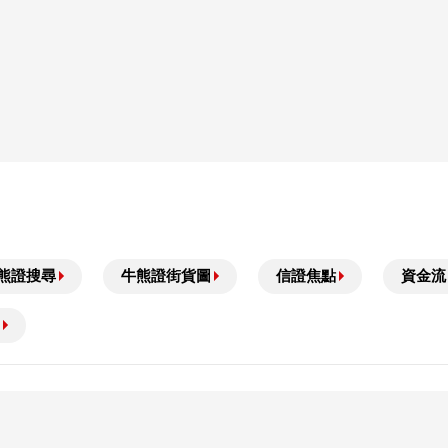
熊證搜尋
牛熊證街貨圖
信證焦點
資金流
可能無法收回部份或全部應收款項。