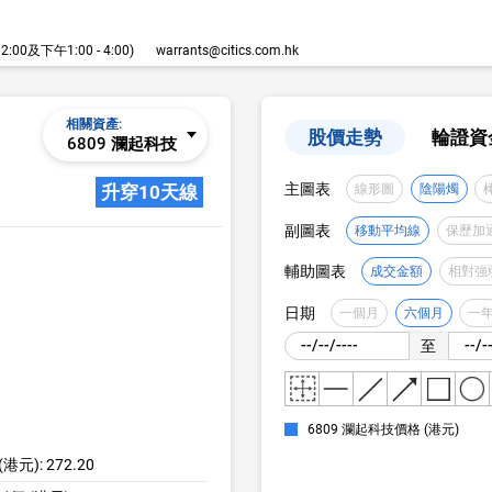
00及下午1:00 - 4:00)
warrants@citics.com.hk
相關資產:
股價走勢
輪證資
6809 瀾起科技
主圖表
升穿10天線
線形圖
陰陽燭
副圖表
移動平均線
保歷加
輔助圖表
成交金額
相對強
日期
一個月
六個月
一
至
6809 瀾起科技價格 (港元)
港元): 272.20