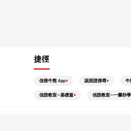
捷徑
信搜牛熊 App
認股證搜尋
牛
信證教室—基礎篇
信證教室—一圖秒學
風險披露及免責聲明
本結構性產品並無抵押品，如發行人無力償債或違約，投資者