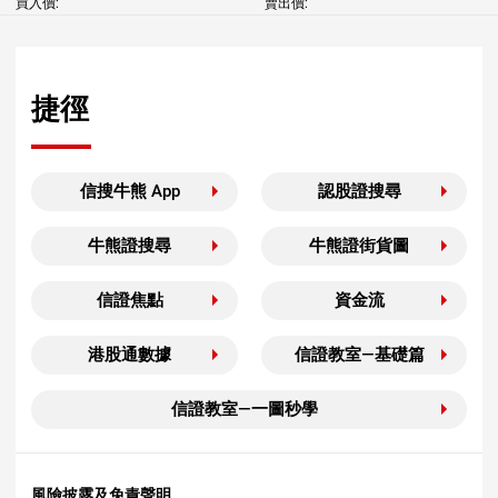
買入價:
賣出價:
捷徑
信搜牛熊 App
認股證搜尋
牛熊證搜尋
牛熊證街貨圖
信證焦點
資金流
港股通數據
信證教室—基礎篇
信證教室—一圖秒學
風險披露及免責聲明