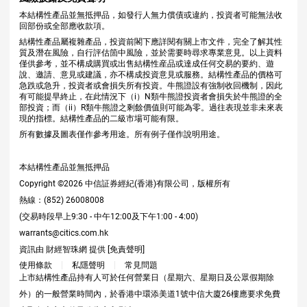
本結構性產品並無抵押品，如發行人無力償債或違約，投資者可能無法收
回部份或全部應收款項。
結構性產品屬複雜產品，投資前閣下應詳閱有關上市文件，完全了解其性
質及潛在風險，自行評估箇中風險，並於需要時尋求專業意見。以上資料
僅供參考，並不構成購買或出售結構性産品或達成任何交易的要約、遊
說、邀請、意見或建議，亦不構成投資意見或服務。結構性產品的價格可
急跌或急升，投資者或會損失所有投資。牛熊證設有強制收回機制，因此
有可能提早終止，在此情況下（i）N類牛熊證投資者會損失於牛熊證的全
部投資；而（ii）R類牛熊證之剩餘價值則可能為零。過往表現並非未來表
現的指標。結構性產品的二級市場可能有限。
所有數據及圖表僅作參考用途。所有例子僅作說明用途。
本結構性產品並無抵押品
Copyright ©
2026
中信証券經紀(香港)有限公司，版權所有
熱線：(852) 26008008
(交易時段早上9:30 - 中午12:00及下午1:00 - 4:00)
warrants@citics.com.hk
資訊由 財經智珠網 提供 [
免責聲明
]
使用條款
私隱聲明
常見問題
上市結構性產品持有人可於任何營業日（星期六、星期日及公眾假期除
外）的一般營業時間內，於香港中環添美道1號中信大廈26樓應要求免費