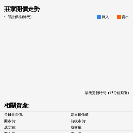
莊家開價走勢
牛熊證價格(港元)
買入
賣出
最後更新時間:
(15分鐘延遲)
相關資產:
是日最高價:
是日最低價:
開市價:
前收市價:
成交額:
成交量: