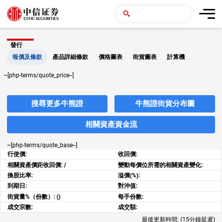
發行
報價及條款
產品詳細條款
價格圖表
街貨圖表
計算機
~[php-terms/quote_price--]
搜尋更多牛熊證
牛熊證街貨分布圖
相關資產資金流
~[php-terms/quote_base--]
行使價:
收回價:
相關資產價距收回價:
/
變動每價位所需的相關資產變化:
換股比率:
溢價(%):
到期日:
對沖值:
街貨量%（份數）:
()
每手份數:
成交宗數:
成交額:
最後更新時間:
(15分鐘延遲)