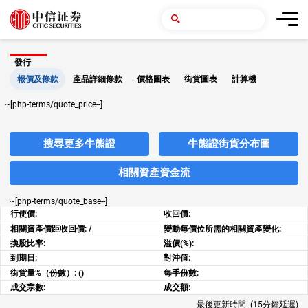
發行
報價及條款
產品詳細條款
價格圖表
街貨圖表
計算機
~[php-terms/quote_price--]
搜尋更多牛熊證
牛熊證街貨分布圖
相關資產資金流
~[php-terms/quote_base--]
行使價:
收回價:
相關資產價距收回價:
/
變動每價位所需的相關資產變化:
換股比率:
溢價(%):
到期日:
對沖值:
街貨量%（份數）:
()
每手份數:
成交宗數:
成交額:
最後更新時間:
(15分鐘延遲)