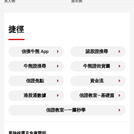
買入價:
賣出價:
捷徑
信搜牛熊 App
認股證搜尋
牛熊證搜尋
牛熊證街貨圖
信證焦點
資金流
港股通數據
信證教室—基礎篇
信證教室—一圖秒學
風險披露及免責聲明