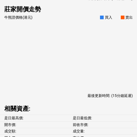
莊家開價走勢
牛熊證價格(港元)
買入
賣出
最後更新時間:
(15分鐘延遲)
相關資產:
是日最高價:
是日最低價:
開市價:
前收市價:
成交額:
成交量: