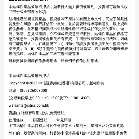
本結構性產品並無抵押品，如發行人無力償債或違約，投資者可能無法收
回部份或全部應收款項。
結構性產品屬複雜產品，投資前閣下應詳閱有關上市文件，完全了解其性
質及潛在風險，自行評估箇中風險，並於需要時尋求專業意見。以上資料
僅供參考，並不構成購買或出售結構性産品或達成任何交易的要約、遊
說、邀請、意見或建議，亦不構成投資意見或服務。結構性產品的價格可
急跌或急升，投資者或會損失所有投資。牛熊證設有強制收回機制，因此
有可能提早終止，在此情況下（i）N類牛熊證投資者會損失於牛熊證的全
部投資；而（ii）R類牛熊證之剩餘價值則可能為零。過往表現並非未來表
現的指標。結構性產品的二級市場可能有限。
所有數據及圖表僅作參考用途。所有例子僅作說明用途。
本結構性產品並無抵押品
Copyright ©
2026
中信証券經紀(香港)有限公司，版權所有
熱線：(852) 26008008
(交易時段早上9:30 - 中午12:00及下午1:00 - 4:00)
warrants@citics.com.hk
資訊由 財經智珠網 提供 [
免責聲明
]
使用條款
私隱聲明
常見問題
上市結構性產品持有人可於任何營業日（星期六、星期日及公眾假期除
外）的一般營業時間內，於香港中環添美道1號中信大廈26樓應要求免費