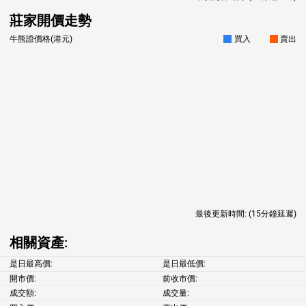
莊家開價走勢
牛熊證價格(港元)
買入
賣出
最後更新時間:
(15分鐘延遲)
相關資產:
是日最高價:
是日最低價:
開市價:
前收市價:
成交額:
成交量: