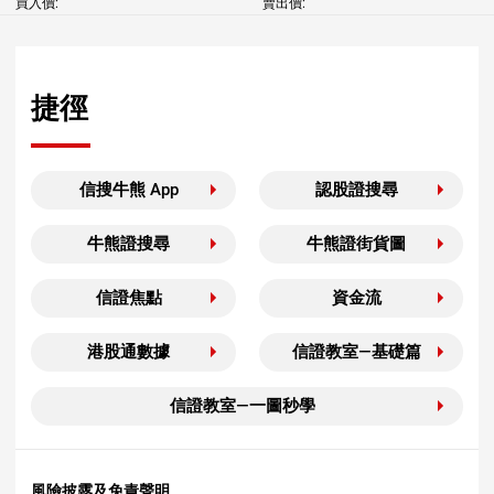
買入價:
賣出價:
捷徑
信搜牛熊 App
認股證搜尋
牛熊證搜尋
牛熊證街貨圖
信證焦點
資金流
港股通數據
信證教室—基礎篇
信證教室—一圖秒學
風險披露及免責聲明