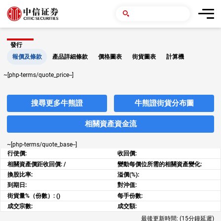
發行
報價及條款
產品詳細條款
價格圖表
街貨圖表
計算機
~[php-terms/quote_price--]
搜尋更多牛熊證
牛熊證街貨分布圖
相關資產資金流
~[php-terms/quote_base--]
行使價:
收回價:
相關資產價距收回價:
/
變動每價位所需的相關資產變化:
換股比率:
溢價(%):
到期日:
對沖值:
街貨量%（份數）:
()
每手份數:
成交宗數:
成交額:
最後更新時間:
(15分鐘延遲)