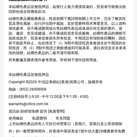
本結構性產品並無抵押品，如發行人無力償債或違約，投資者可能無法收
回部份或全部應收款項。
結構性產品屬複雜產品，投資前閣下應詳閱有關上市文件，完全了解其性
質及潛在風險，自行評估箇中風險，並於需要時尋求專業意見。以上資料
僅供參考，並不構成購買或出售結構性産品或達成任何交易的要約、遊
說、邀請、意見或建議，亦不構成投資意見或服務。結構性產品的價格可
急跌或急升，投資者或會損失所有投資。牛熊證設有強制收回機制，因此
有可能提早終止，在此情況下（i）N類牛熊證投資者會損失於牛熊證的全
部投資；而（ii）R類牛熊證之剩餘價值則可能為零。過往表現並非未來表
現的指標。結構性產品的二級市場可能有限。
所有數據及圖表僅作參考用途。所有例子僅作說明用途。
本結構性產品並無抵押品
Copyright ©
2026
中信証券經紀(香港)有限公司，版權所有
熱線：(852) 26008008
(交易時段早上9:30 - 中午12:00及下午1:00 - 4:00)
warrants@citics.com.hk
資訊由 財經智珠網 提供 [
免責聲明
]
使用條款
私隱聲明
常見問題
上市結構性產品持有人可於任何營業日（星期六、星期日及公眾假期除
外）的一般營業時間內，於香港中環添美道1號中信大廈26樓應要求免費