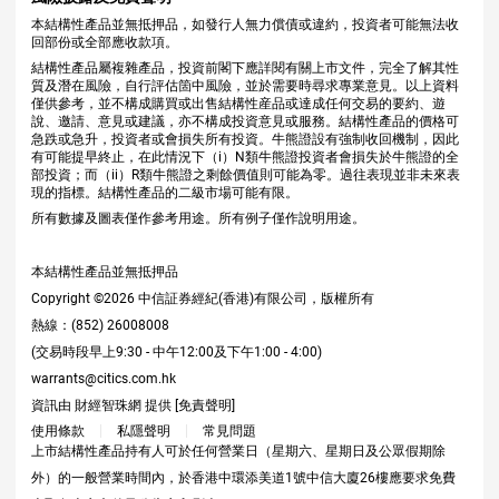
本結構性產品並無抵押品，如發行人無力償債或違約，投資者可能無法收
回部份或全部應收款項。
結構性產品屬複雜產品，投資前閣下應詳閱有關上市文件，完全了解其性
質及潛在風險，自行評估箇中風險，並於需要時尋求專業意見。以上資料
僅供參考，並不構成購買或出售結構性産品或達成任何交易的要約、遊
說、邀請、意見或建議，亦不構成投資意見或服務。結構性產品的價格可
急跌或急升，投資者或會損失所有投資。牛熊證設有強制收回機制，因此
有可能提早終止，在此情況下（i）N類牛熊證投資者會損失於牛熊證的全
部投資；而（ii）R類牛熊證之剩餘價值則可能為零。過往表現並非未來表
現的指標。結構性產品的二級市場可能有限。
所有數據及圖表僅作參考用途。所有例子僅作說明用途。
本結構性產品並無抵押品
Copyright ©
2026
中信証券經紀(香港)有限公司，版權所有
熱線：(852) 26008008
(交易時段早上9:30 - 中午12:00及下午1:00 - 4:00)
warrants@citics.com.hk
資訊由 財經智珠網 提供 [
免責聲明
]
使用條款
私隱聲明
常見問題
上市結構性產品持有人可於任何營業日（星期六、星期日及公眾假期除
外）的一般營業時間內，於香港中環添美道1號中信大廈26樓應要求免費