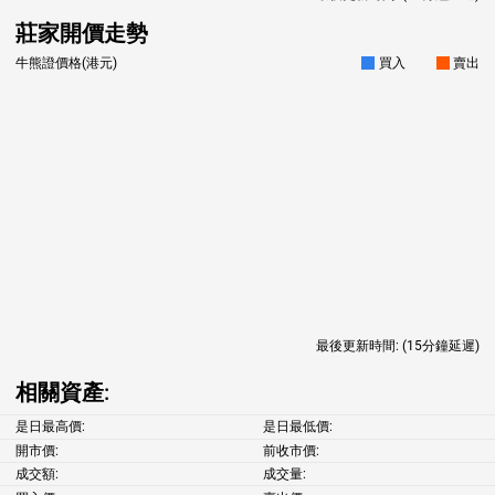
莊家開價走勢
牛熊證價格(港元)
買入
賣出
最後更新時間:
(15分鐘延遲)
相關資產:
是日最高價:
是日最低價:
開市價:
前收市價:
成交額:
成交量: