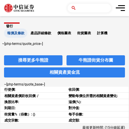
發行
報價及條款
產品詳細條款
價格圖表
街貨圖表
計算機
~[php-terms/quote_price--]
搜尋更多牛熊證
牛熊證街貨分布圖
相關資產資金流
~[php-terms/quote_base--]
行使價:
收回價:
相關資產價距收回價:
/
變動每價位所需的相關資產變化:
換股比率:
溢價(%):
到期日:
對沖值:
街貨量%（份數）:
()
每手份數:
成交宗數:
成交額:
最後更新時間:
(15分鐘延遲)