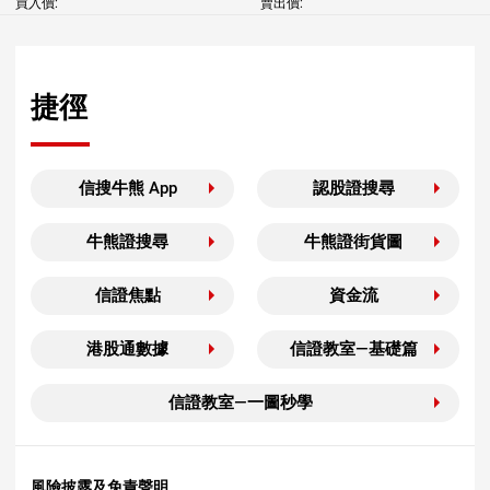
買入價:
賣出價:
捷徑
信搜牛熊 App
認股證搜尋
牛熊證搜尋
牛熊證街貨圖
信證焦點
資金流
港股通數據
信證教室—基礎篇
信證教室—一圖秒學
風險披露及免責聲明