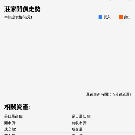
莊家開價走勢
牛熊證價格(港元)
買入
賣出
最後更新時間:
(15分鐘延遲)
相關資產:
是日最高價:
是日最低價:
開市價:
前收市價:
成交額:
成交量: