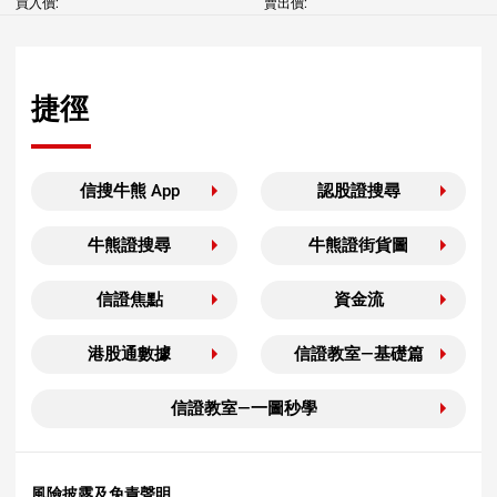
買入價:
賣出價:
捷徑
信搜牛熊 App
認股證搜尋
牛熊證搜尋
牛熊證街貨圖
信證焦點
資金流
港股通數據
信證教室—基礎篇
信證教室—一圖秒學
風險披露及免責聲明