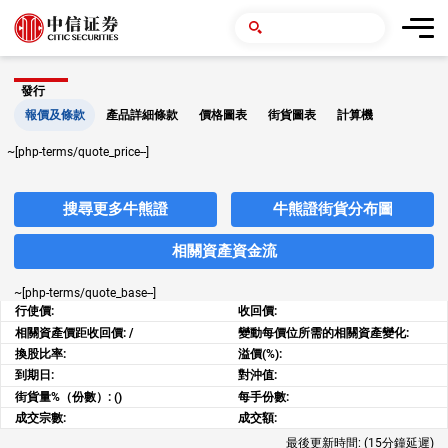
發行
報價及條款
產品詳細條款
價格圖表
街貨圖表
計算機
~[php-terms/quote_price--]
搜尋更多牛熊證
牛熊證街貨分布圖
相關資產資金流
~[php-terms/quote_base--]
行使價:
收回價:
相關資產價距收回價:
/
變動每價位所需的相關資產變化:
換股比率:
溢價(%):
到期日:
對沖值:
街貨量%（份數）:
()
每手份數:
成交宗數:
成交額:
最後更新時間:
(15分鐘延遲)