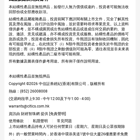
本結構性產品並無抵押品，如發行人無力償債或違約，投資者可能無法收
回部份或全部應收款項。
結構性產品屬複雜產品，投資前閣下應詳閱有關上市文件，完全了解其性
質及潛在風險，自行評估箇中風險，並於需要時尋求專業意見。以上資料
僅供參考，並不構成購買或出售結構性産品或達成任何交易的要約、遊
說、邀請、意見或建議，亦不構成投資意見或服務。結構性產品的價格可
急跌或急升，投資者或會損失所有投資。牛熊證設有強制收回機制，因此
有可能提早終止，在此情況下（i）N類牛熊證投資者會損失於牛熊證的全
部投資；而（ii）R類牛熊證之剩餘價值則可能為零。過往表現並非未來表
現的指標。結構性產品的二級市場可能有限。
所有數據及圖表僅作參考用途。所有例子僅作說明用途。
本結構性產品並無抵押品
Copyright ©
2026
中信証券經紀(香港)有限公司，版權所有
熱線：(852) 26008008
(交易時段早上9:30 - 中午12:00及下午1:00 - 4:00)
warrants@citics.com.hk
資訊由 財經智珠網 提供 [
免責聲明
]
使用條款
私隱聲明
常見問題
上市結構性產品持有人可於任何營業日（星期六、星期日及公眾假期除
外）的一般營業時間內，於香港中環添美道1號中信大廈26樓應要求免費