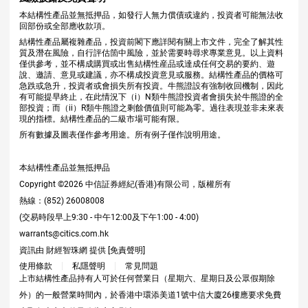
本結構性產品並無抵押品，如發行人無力償債或違約，投資者可能無法收
回部份或全部應收款項。
結構性產品屬複雜產品，投資前閣下應詳閱有關上市文件，完全了解其性
質及潛在風險，自行評估箇中風險，並於需要時尋求專業意見。以上資料
僅供參考，並不構成購買或出售結構性産品或達成任何交易的要約、遊
說、邀請、意見或建議，亦不構成投資意見或服務。結構性產品的價格可
急跌或急升，投資者或會損失所有投資。牛熊證設有強制收回機制，因此
有可能提早終止，在此情況下（i）N類牛熊證投資者會損失於牛熊證的全
部投資；而（ii）R類牛熊證之剩餘價值則可能為零。過往表現並非未來表
現的指標。結構性產品的二級市場可能有限。
所有數據及圖表僅作參考用途。所有例子僅作說明用途。
本結構性產品並無抵押品
Copyright ©
2026
中信証券經紀(香港)有限公司，版權所有
熱線：(852) 26008008
(交易時段早上9:30 - 中午12:00及下午1:00 - 4:00)
warrants@citics.com.hk
資訊由 財經智珠網 提供 [
免責聲明
]
使用條款
私隱聲明
常見問題
上市結構性產品持有人可於任何營業日（星期六、星期日及公眾假期除
外）的一般營業時間內，於香港中環添美道1號中信大廈26樓應要求免費