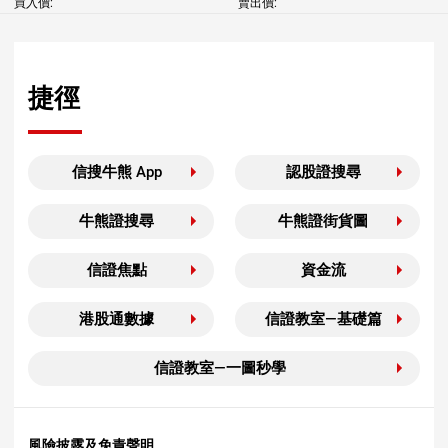
買入價:
賣出價:
捷徑
信搜牛熊 App
認股證搜尋
牛熊證搜尋
牛熊證街貨圖
信證焦點
資金流
港股通數據
信證教室—基礎篇
信證教室—一圖秒學
風險披露及免責聲明