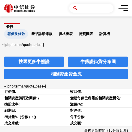
發行
報價及條款
產品詳細條款
價格圖表
街貨圖表
計算機
~[php-terms/quote_price--]
搜尋更多牛熊證
牛熊證街貨分布圖
相關資產資金流
~[php-terms/quote_base--]
行使價:
收回價:
相關資產價距收回價:
/
變動每價位所需的相關資產變化:
換股比率:
溢價(%):
到期日:
對沖值:
街貨量%（份數）:
()
每手份數:
成交宗數:
成交額:
最後更新時間:
(15分鐘延遲)