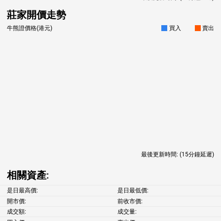
莊家開價走勢
牛熊證價格(港元)
買入
賣出
最後更新時間:
(15分鐘延遲)
相關資產:
是日最高價:
是日最低價:
開市價:
前收市價:
成交額:
成交量: