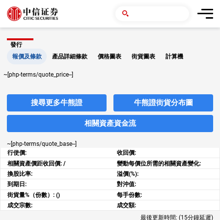
發行
報價及條款
產品詳細條款
價格圖表
街貨圖表
計算機
~[php-terms/quote_price--]
搜尋更多牛熊證
牛熊證街貨分布圖
相關資產資金流
~[php-terms/quote_base--]
行使價:
收回價:
相關資產價距收回價:
/
變動每價位所需的相關資產變化:
換股比率:
溢價(%):
到期日:
對沖值:
街貨量%（份數）:
()
每手份數:
成交宗數:
成交額:
最後更新時間:
(15分鐘延遲)