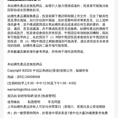
本結構性產品並無抵押品，如發行人無力償債或違約，投資者可能無法收
回部份或全部應收款項。
結構性產品屬複雜產品，投資前閣下應詳閱有關上市文件，完全了解其性
質及潛在風險，自行評估箇中風險，並於需要時尋求專業意見。以上資料
僅供參考，並不構成購買或出售結構性産品或達成任何交易的要約、遊
說、邀請、意見或建議，亦不構成投資意見或服務。結構性產品的價格可
急跌或急升，投資者或會損失所有投資。牛熊證設有強制收回機制，因此
有可能提早終止，在此情況下（i）N類牛熊證投資者會損失於牛熊證的全
部投資；而（ii）R類牛熊證之剩餘價值則可能為零。過往表現並非未來表
現的指標。結構性產品的二級市場可能有限。
所有數據及圖表僅作參考用途。所有例子僅作說明用途。
本結構性產品並無抵押品
Copyright ©
2026
中信証券經紀(香港)有限公司，版權所有
熱線：(852) 26008008
(交易時段早上9:30 - 中午12:00及下午1:00 - 4:00)
warrants@citics.com.hk
資訊由 財經智珠網 提供 [
免責聲明
]
使用條款
私隱聲明
常見問題
上市結構性產品持有人可於任何營業日（星期六、星期日及公眾假期除
外）的一般營業時間內，於香港中環添美道1號中信大廈26樓應要求免費