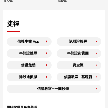
買入價:
賣出價:
捷徑
信搜牛熊 App
認股證搜尋
牛熊證搜尋
牛熊證街貨圖
信證焦點
資金流
港股通數據
信證教室—基礎篇
信證教室—一圖秒學
風險披露及免責聲明