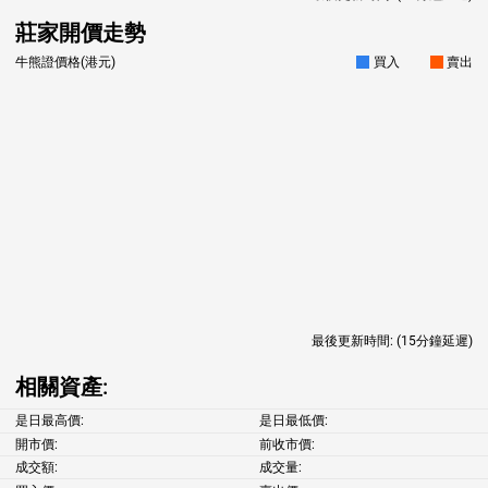
莊家開價走勢
牛熊證價格(港元)
買入
賣出
最後更新時間:
(15分鐘延遲)
相關資產:
是日最高價:
是日最低價:
開市價:
前收市價:
成交額:
成交量: