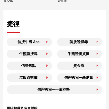
買入價:
賣出價:
捷徑
信搜牛熊 App
認股證搜尋
牛熊證搜尋
牛熊證街貨圖
信證焦點
資金流
港股通數據
信證教室—基礎篇
信證教室—一圖秒學
風險披露及免責聲明