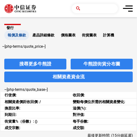
發行
報價及條款
產品詳細條款
價格圖表
街貨圖表
計算機
~[php-terms/quote_price--]
搜尋更多牛熊證
牛熊證街貨分布圖
相關資產資金流
~[php-terms/quote_base--]
行使價:
收回價:
相關資產價距收回價:
/
變動每價位所需的相關資產變化:
換股比率:
溢價(%):
到期日:
對沖值:
街貨量%（份數）:
()
每手份數:
成交宗數:
成交額:
最後更新時間:
(15分鐘延遲)