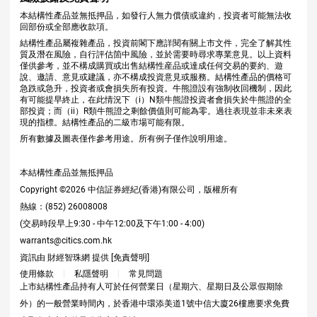
本結構性產品並無抵押品，如發行人無力償債或違約，投資者可能無法收
回部份或全部應收款項。
結構性產品屬複雜產品，投資前閣下應詳閱有關上市文件，完全了解其性
質及潛在風險，自行評估箇中風險，並於需要時尋求專業意見。以上資料
僅供參考，並不構成購買或出售結構性産品或達成任何交易的要約、遊
說、邀請、意見或建議，亦不構成投資意見或服務。結構性產品的價格可
急跌或急升，投資者或會損失所有投資。牛熊證設有強制收回機制，因此
有可能提早終止，在此情況下（i）N類牛熊證投資者會損失於牛熊證的全
部投資；而（ii）R類牛熊證之剩餘價值則可能為零。過往表現並非未來表
現的指標。結構性產品的二級市場可能有限。
所有數據及圖表僅作參考用途。所有例子僅作說明用途。
本結構性產品並無抵押品
Copyright ©
2026
中信証券經紀(香港)有限公司，版權所有
熱線：(852) 26008008
(交易時段早上9:30 - 中午12:00及下午1:00 - 4:00)
warrants@citics.com.hk
資訊由 財經智珠網 提供 [
免責聲明
]
使用條款
私隱聲明
常見問題
上市結構性產品持有人可於任何營業日（星期六、星期日及公眾假期除
外）的一般營業時間內，於香港中環添美道1號中信大廈26樓應要求免費