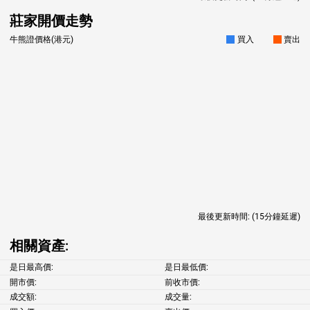
莊家開價走勢
牛熊證價格(港元)
買入
賣出
最後更新時間:
(15分鐘延遲)
相關資產:
是日最高價:
是日最低價:
開市價:
前收市價:
成交額:
成交量: