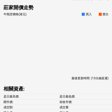
莊家開價走勢
牛熊證價格(港元)
買入
賣出
最後更新時間:
(15分鐘延遲)
相關資產:
是日最高價:
是日最低價:
開市價:
前收市價:
成交額:
成交量: