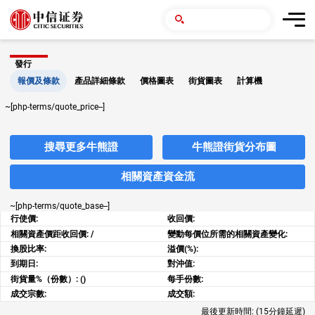
發行
報價及條款
產品詳細條款
價格圖表
街貨圖表
計算機
~[php-terms/quote_price--]
搜尋更多牛熊證
牛熊證街貨分布圖
相關資產資金流
~[php-terms/quote_base--]
行使價:
收回價:
相關資產價距收回價:
/
變動每價位所需的相關資產變化:
換股比率:
溢價(%):
到期日:
對沖值:
街貨量%（份數）:
()
每手份數:
成交宗數:
成交額:
最後更新時間:
(15分鐘延遲)