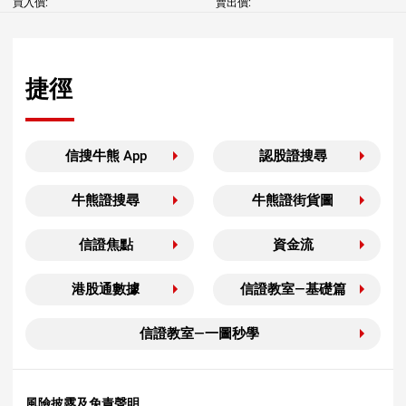
買入價:
賣出價:
捷徑
信搜牛熊 App
認股證搜尋
牛熊證搜尋
牛熊證街貨圖
信證焦點
資金流
港股通數據
信證教室—基礎篇
信證教室—一圖秒學
風險披露及免責聲明