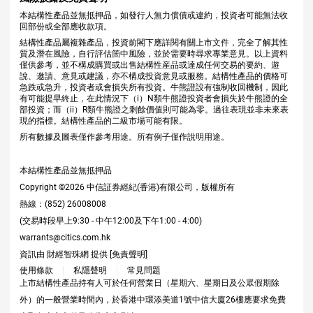
本結構性產品並無抵押品，如發行人無力償債或違約，投資者可能無法收
回部份或全部應收款項。
結構性產品屬複雜產品，投資前閣下應詳閱有關上市文件，完全了解其性
質及潛在風險，自行評估箇中風險，並於需要時尋求專業意見。以上資料
僅供參考，並不構成購買或出售結構性産品或達成任何交易的要約、遊
說、邀請、意見或建議，亦不構成投資意見或服務。結構性產品的價格可
急跌或急升，投資者或會損失所有投資。牛熊證設有強制收回機制，因此
有可能提早終止，在此情況下（i）N類牛熊證投資者會損失於牛熊證的全
部投資；而（ii）R類牛熊證之剩餘價值則可能為零。過往表現並非未來表
現的指標。結構性產品的二級市場可能有限。
所有數據及圖表僅作參考用途。所有例子僅作說明用途。
本結構性產品並無抵押品
Copyright ©
2026
中信証券經紀(香港)有限公司，版權所有
熱線：(852) 26008008
(交易時段早上9:30 - 中午12:00及下午1:00 - 4:00)
warrants@citics.com.hk
資訊由 財經智珠網 提供 [
免責聲明
]
使用條款
私隱聲明
常見問題
上市結構性產品持有人可於任何營業日（星期六、星期日及公眾假期除
外）的一般營業時間內，於香港中環添美道1號中信大廈26樓應要求免費